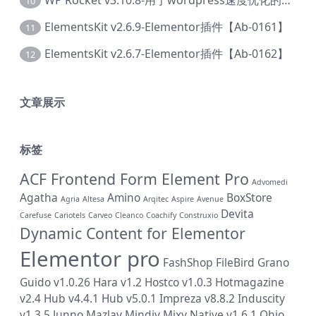
WP Rocket v3.10.8-用于wordpress速度优化的缓存加速插件【Cd-0019】
10
ElementsKit v2.6.9-Elementor插件【Ab-0161】
11
ElementsKit v2.6.7-Elementor插件【Ab-0162】
12
文章展示
标签
ACF Frontend Form Element Pro
Advomedi
Agatha
Amino
BoxStore
Agria
Altesa
Arqitec
Aspire
Avenue
Devita
Carefuse
Cariotels
Carveo
Cleanco
Coachify
Construxio
Dynamic Content for Elementor
Elementor pro
FashShop
FileBird
Grano
Guido v1.0.26
Hara v1.2
Hostco v1.0.3
Hotmagazine
v2.4
Hub v4.4.1
Hub v5.0.1
Impreza v8.8.2
Induscity
v1.3.5
Junno
Mazlay
Mindiv
Mixy
Native v1.6.1
Ohio