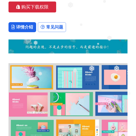
❅
购买下载权限
❅
❅
详情介绍
常见问题
❅
❅
❅
❅
❅
❅
❅
❅
❅
❅