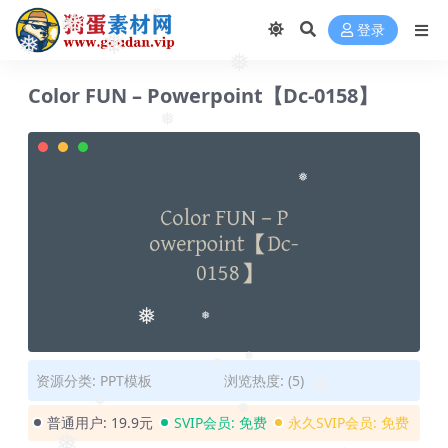
❅
登录
❅
❅
❅
❅
❅
❅
Color FUN – Powerpoint【Dc-0158】
❅
❅
❅
❅
资源分类:
PPT模板
浏览热度: (5)
❅
❅
❅
普通用户:
19.9元
SVIP会员:
免费
永久SVIP会员:
免费
❅
❅