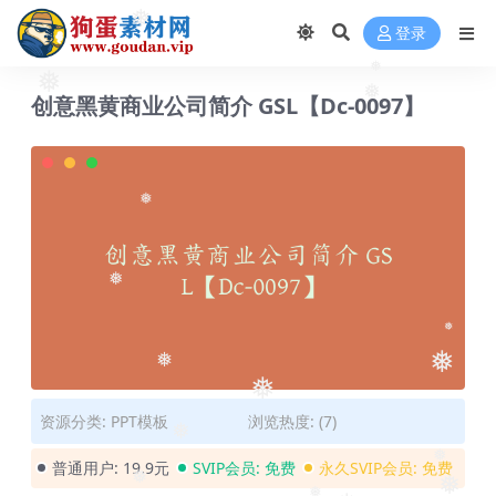
❅
❅
登录
❅
❅
创意黑黄商业公司简介 GSL【Dc-0097】
❅
❅
❅
❅
❅
❅
❅
资源分类:
PPT模板
浏览热度: (7)
❅
普通用户:
19.9元
SVIP会员:
免费
永久SVIP会员:
免费
❅
❅