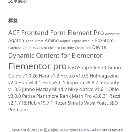
文章展示
标签
ACF Frontend Form Element Pro
Advomedi
Agatha
Amino
BoxStore
Agria
Altesa
Arqitec
Aspire
Avenue
Devita
Carefuse
Cariotels
Carveo
Cleanco
Coachify
Construxio
Dynamic Content for Elementor
Elementor pro
FashShop
FileBird
Grano
Guido v1.0.26
Hara v1.2
Hostco v1.0.3
Hotmagazine
v2.4
Hub v4.4.1
Hub v5.0.1
Impreza v8.8.2
Induscity
v1.3.5
Junno
Mazlay
Mindiv
Mixy
Native v1.6.1
Ohio
v3.0.0
Petiza
Plantmore
Rank Math Pro v3.0.31
Razzi
v2.1.7
REHub v19.7.1
Rozer
Sinrato
Vasia
Yoast SEO
Premium
Copyright © 2023
狗蛋素材网|www.goudan.vip
- All rights reserved