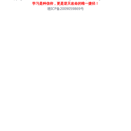
学习是种信仰，更是逆天改命的唯一捷径！
赣ICP备2009059869号
首页
分类
会员
我的