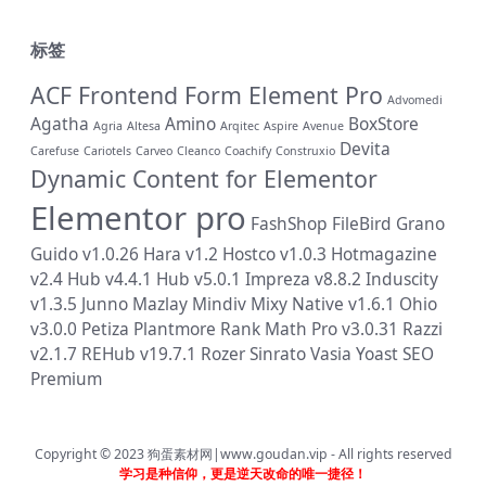
标签
ACF Frontend Form Element Pro
Advomedi
Agatha
Amino
BoxStore
Agria
Altesa
Arqitec
Aspire
Avenue
Devita
Carefuse
Cariotels
Carveo
Cleanco
Coachify
Construxio
Dynamic Content for Elementor
Elementor pro
FashShop
FileBird
Grano
Guido v1.0.26
Hara v1.2
Hostco v1.0.3
Hotmagazine
v2.4
Hub v4.4.1
Hub v5.0.1
Impreza v8.8.2
Induscity
v1.3.5
Junno
Mazlay
Mindiv
Mixy
Native v1.6.1
Ohio
v3.0.0
Petiza
Plantmore
Rank Math Pro v3.0.31
Razzi
v2.1.7
REHub v19.7.1
Rozer
Sinrato
Vasia
Yoast SEO
Premium
Copyright © 2023
狗蛋素材网|www.goudan.vip
- All rights reserved
学习是种信仰，更是逆天改命的唯一捷径！