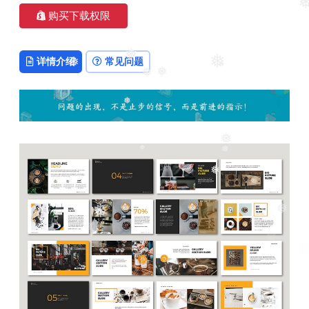
❅
购买下载权限
详情介绍
常见问题
❅
❅
❅
❅
❅
❅
❅
❅
❅
❅
❅
❅
❅
❅
❅
❅