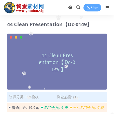
❅
登录
❅
❅
44 Clean Presentation【Dc-0149】
❅
❅
❅
❅
❅
❅
资源分类:
PPT模板
浏览热度: (12)
❅
❅
❅
普通用户:
19.9元
SVIP会员:
免费
永久SVIP会员:
免费