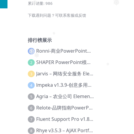
累计销量:
986
❅
❅
下载遇到问题？可联系客服或反馈
排行榜展示
❅
Ronni-商业PowerPoint模板【Dc-0077】
1
❅
❅
SHAPER PowerPoint模板【Dc-0184】
2
❅
Jarvis – 网络安全服务 Elementor 模板套件【Aa-0035】
3
lmpeka v1.3.9-创意多用途 WordPress 主题【Be-0064】
4
❅
Agria – 农业公司 Elementor Pro 模板套件【Aa-0003】
5
Relote-品牌指南PowerPoint模板【Dc-0076】
6
Fluent Support Pro v1.8.1 – WordPress 支持票务系统【Cc-0041】
7
Rhye v3.5.3 – AJAX Portfolio WordPress 主题【Bi-0049】
8