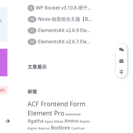
WP Rocket v3.10.8-用于wordpress速度优化的缓存加速插件【Cd-0019】
9
Nicex-创意组合主题【Be-0092】
10
采
ElementsKit v2.6.9-Elementor插件【Ab-0161】
11
ElementsKit v2.6.7-Elementor插件【Ab-0162】
12
文章展示
(
0
)
标签
ACF Frontend Form
Element Pro
Advomedi
Agatha
Amino
Agria
Altesa
Arqitec
BoxStore
Aspire
Avenue
Carefuse