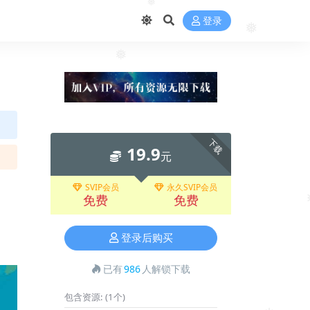
❅
登录
❅
❅
下载
19.9
元
SVIP会员
永久SVIP会员
免费
免费
登录后购买
已有
986
人解锁下载
包含资源:
(1个)