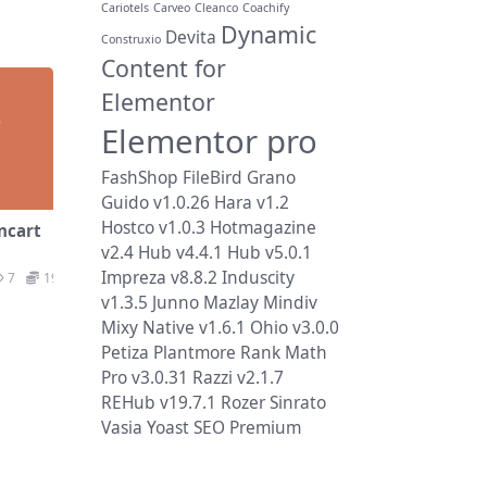
Cariotels
Carveo
Cleanco
Coachify
Dynamic
Devita
Construxio
Content for
Elementor
Elementor pro
FashShop
FileBird
Grano
Guido v1.0.26
Hara v1.2
Hostco v1.0.3
Hotmagazine
ncart
v2.4
Hub v4.4.1
Hub v5.0.1
Impreza v8.8.2
Induscity
7
19.9
v1.3.5
Junno
Mazlay
Mindiv
Mixy
Native v1.6.1
Ohio v3.0.0
Petiza
Plantmore
Rank Math
Pro v3.0.31
Razzi v2.1.7
REHub v19.7.1
Rozer
Sinrato
Vasia
Yoast SEO Premium