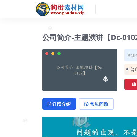
❅
❅
公司简介-主题演讲【Dc-010
资源
普
❅
❅
详情介绍
常见问题
❅