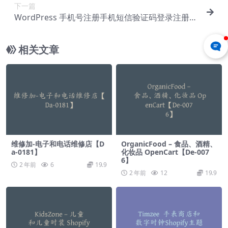
下一篇
WordPress 手机号注册手机短信验证码登录注册插
件 – Digits v7.9.2.2【Cf-0022】
相关文章
维修加-电子和电话维修店【D
OrganicFood – 食品、酒精、
a-0181】
化妆品 OpenCart【De-007
6】
2 年前
6
19.9
2 年前
12
19.9