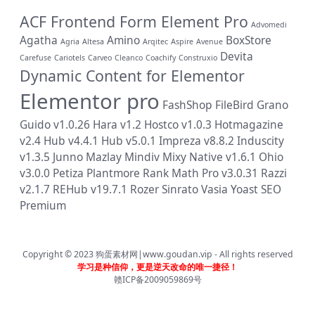
ACF Frontend Form Element Pro
Advomedi
Agatha
Amino
BoxStore
Agria
Altesa
Arqitec
Aspire
Avenue
Devita
Carefuse
Cariotels
Carveo
Cleanco
Coachify
Construxio
Dynamic Content for Elementor
Elementor pro
FashShop
FileBird
Grano
Guido v1.0.26
Hara v1.2
Hostco v1.0.3
Hotmagazine
v2.4
Hub v4.4.1
Hub v5.0.1
Impreza v8.8.2
Induscity
v1.3.5
Junno
Mazlay
Mindiv
Mixy
Native v1.6.1
Ohio
v3.0.0
Petiza
Plantmore
Rank Math Pro v3.0.31
Razzi
v2.1.7
REHub v19.7.1
Rozer
Sinrato
Vasia
Yoast SEO
Premium
Copyright © 2023
狗蛋素材网|www.goudan.vip
- All rights reserved
学习是种信仰，更是逆天改命的唯一捷径！
赣ICP备2009059869号