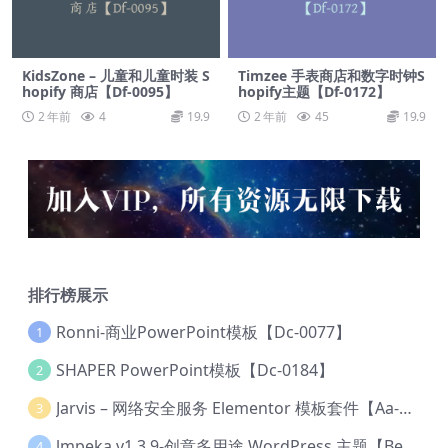
KidsZone – 儿童和儿童时装 S
Timzee 手表商店和数字时钟S
hopify 商店【Df-0095】
hopify主题【Df-0172】
2 年前
4
19.9
2 年前
45
19.9
排行榜展示
Ronni-商业PowerPoint模板【Dc-0077】
1
SHAPER PowerPoint模板【Dc-0184】
2
Jarvis – 网络安全服务 Elementor 模板套件【Aa-0035】
3
lmpeka v1.3.9-创意多用途 WordPress 主题【Be-0064】
4