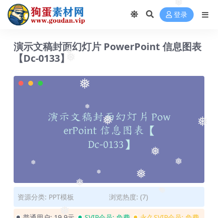
❅
❅
登录
演示文稿封面幻灯片 PowerPoint 信息图表
【Dc-0133】
❅
❅
❅
❅
❅
❅
❅
❅
❅
❅
❅
❅
❅
资源分类:
PPT模板
浏览热度: (7)
❅
❅
普通用户:
19.9元
SVIP会员:
免费
永久SVIP会员:
免费