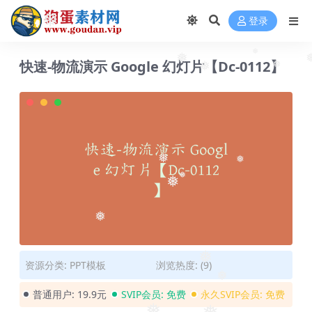
❅
登录
❅
快速-物流演示 Google 幻灯片【Dc-0112】
❅
❅
❅
❅
❅
❅
❅
❅
❅
资源分类:
PPT模板
浏览热度: (9)
❅
普通用户:
19.9元
SVIP会员:
免费
永久SVIP会员:
免费