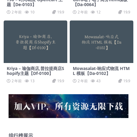
题【De-0103】
【Da-0064】
2 年前
10
19.9
2 年前
12
19.9
Kriya – 瑜伽商店,普拉提商店S
Mowasalat-响应式物流 HTM
hopify主题【Df-0100】
L 模板【Da-0102】
2 年前
13
19.9
2 年前
43
19.9
排行榜展示