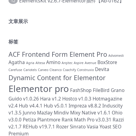
ElementsKit v2.6.7-Elementor插件【Ab-0162】
12
文章展示
标签
ACF Frontend Form Element Pro
Advomedi
Agatha
Amino
BoxStore
Agria
Altesa
Arqitec
Aspire
Avenue
Devita
Carefuse
Cariotels
Carveo
Cleanco
Coachify
Construxio
Dynamic Content for Elementor
Elementor pro
FashShop
FileBird
Grano
Guido v1.0.26
Hara v1.2
Hostco v1.0.3
Hotmagazine
v2.4
Hub v4.4.1
Hub v5.0.1
Impreza v8.8.2
Induscity
v1.3.5
Junno
Mazlay
Mindiv
Mixy
Native v1.6.1
Ohio
v3.0.0
Petiza
Plantmore
Rank Math Pro v3.0.31
Razzi
v2.1.7
REHub v19.7.1
Rozer
Sinrato
Vasia
Yoast SEO
Premium