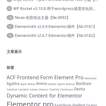
WP Rocket v3.10.8-用于wordpress速度优化的缓存加速插件【Cd-0019】
9
Nicex-创意组合主题【Be-0092】
10
ElementsKit v2.6.9-Elementor插件【Ab-0161】
11
ElementsKit v2.6.7-Elementor插件【Ab-0162】
12
文章展示
标签
ACF Frontend Form Element Pro
Advomedi
Agatha
Amino
BoxStore
Agria
Altesa
Arqitec
Aspire
Avenue
Devita
Carefuse
Cariotels
Carveo
Cleanco
Coachify
Construxio
Dynamic Content for Elementor
Elementor pro
FashShop
FileBird
Grano