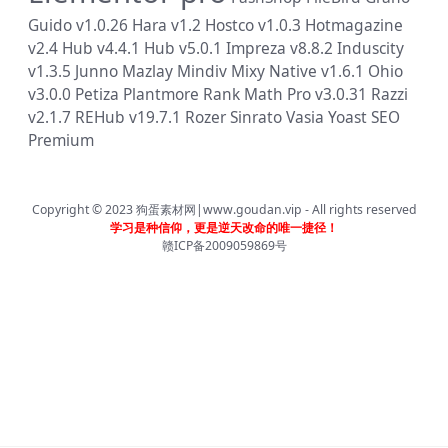
Guido v1.0.26
Hara v1.2
Hostco v1.0.3
Hotmagazine
v2.4
Hub v4.4.1
Hub v5.0.1
Impreza v8.8.2
Induscity
v1.3.5
Junno
Mazlay
Mindiv
Mixy
Native v1.6.1
Ohio
v3.0.0
Petiza
Plantmore
Rank Math Pro v3.0.31
Razzi
v2.1.7
REHub v19.7.1
Rozer
Sinrato
Vasia
Yoast SEO
Premium
Copyright © 2023
狗蛋素材网|www.goudan.vip
- All rights reserved
学习是种信仰，更是逆天改命的唯一捷径！
赣ICP备2009059869号