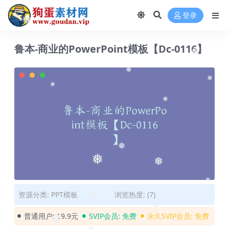
登录
❅
鲁本-商业的PowerPoint模板【Dc-0116】
❅
❅
❅
❅
❅
❅
❅
❅
❅
资源分类:
PPT模板
浏览热度: (7)
❅
❅
普通用户:
19.9元
SVIP会员:
免费
永久SVIP会员:
免费
❅