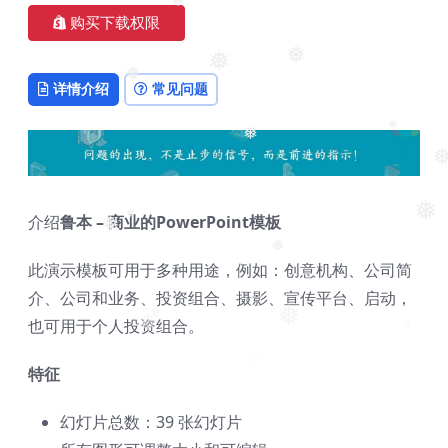
❅
购买下载权限
❅
❅
详情介绍
常见问题
❅
❅
❅
❅
❅
介绍
鲁本 – 商业的PowerPoint模板
❅
❅
❅
此演示模板可用于多种用途，例如：创意机构、公司简
介、公司和业务、投资组合、摄影、宣传平台、启动，
❅
也可用于个人投资组合。
❅
❅
❅
特征
幻灯片总数：39 张幻灯片