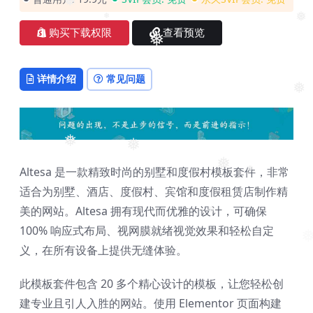
❅
❅
购买下载权限
查看预览
❅
❅
❅
详情介绍
常见问题
❅
❅
❅
Altesa 是一款精致时尚的别墅和度假村模板套件，非常
❅
❅
适合为别墅、酒店、度假村、宾馆和度假租赁店制作精
美的网站。Altesa 拥有现代而优雅的设计，可确保
❅
100% 响应式布局、视网膜就绪视觉效果和轻松自定
义，在所有设备上提供无缝体验。
❅
此模板套件包含 20 多个精心设计的模板，让您轻松创
建专业且引人入胜的网站。使用 Elementor 页面构建