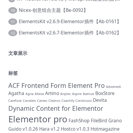
Nicex-创意组合主题【Be-0092】
10
ElementsKit v2.6.9-Elementor插件【Ab-0161】
11
ElementsKit v2.6.7-Elementor插件【Ab-0162】
12
文章展示
标签
ACF Frontend Form Element Pro
Advomedi
Agatha
Amino
BoxStore
Agria
Altesa
Arqitec
Aspire
Avenue
Devita
Carefuse
Cariotels
Carveo
Cleanco
Coachify
Construxio
Dynamic Content for Elementor
Elementor pro
FashShop
FileBird
Grano
Guido v1.0.26
Hara v1.2
Hostco v1.0.3
Hotmagazine