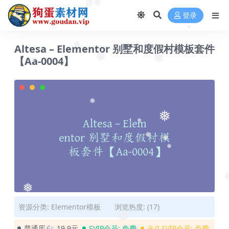
❅
❅
登录
❅
Altesa – Elementor 别墅和度假村模板套件
❅
【Aa-0004】
❅
❅
❅
❅
❅
❅
❅
❅
❅
❅
❅
资源分类:
Elementor模板
浏览热度: (17)
❅
普通用户:
19.9元
SVIP会员:
免费
永久SVIP会员:
免费