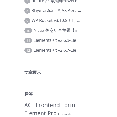
Relote-品牌指南PowerPoint模板【Dc-0076】
7
Rhye v3.5.3 – AJAX Portfolio WordPress 主题【Bi-0049】
8
WP Rocket v3.10.8-用于wordpress速度优化的缓存加速插件【Cd-0019】
9
Nicex-创意组合主题【Be-0092】
10
ElementsKit v2.6.9-Elementor插件【Ab-0161】
11
ElementsKit v2.6.7-Elementor插件【Ab-0162】
12
文章展示
标签
ACF Frontend Form
Element Pro
Advomedi