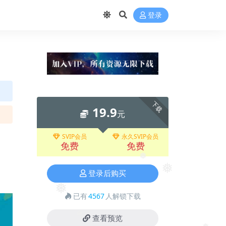
❅
❅
登录
❅
下载
19.9
元
SVIP会员
永久SVIP会员
免费
免费
登录后购买
❅
❅
已有
4567
人解锁下载
❅
查看预览