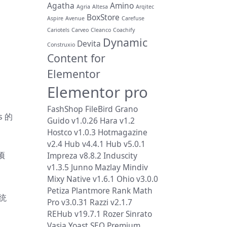
Agatha
Amino
Agria
Altesa
Arqitec
BoxStore
Aspire
Avenue
Carefuse
Cariotels
Carveo
Cleanco
Coachify
Dynamic
Devita
Construxio
Content for
Elementor
Elementor pro
FashShop
FileBird
Grano
s 的
Guido v1.0.26
Hara v1.2
Hostco v1.0.3
Hotmagazine
v2.4
Hub v4.4.1
Hub v5.0.1
项
Impreza v8.8.2
Induscity
v1.3.5
Junno
Mazlay
Mindiv
Mixy
Native v1.6.1
Ohio v3.0.0
Petiza
Plantmore
Rank Math
系统
Pro v3.0.31
Razzi v2.1.7
REHub v19.7.1
Rozer
Sinrato
Vasia
Yoast SEO Premium