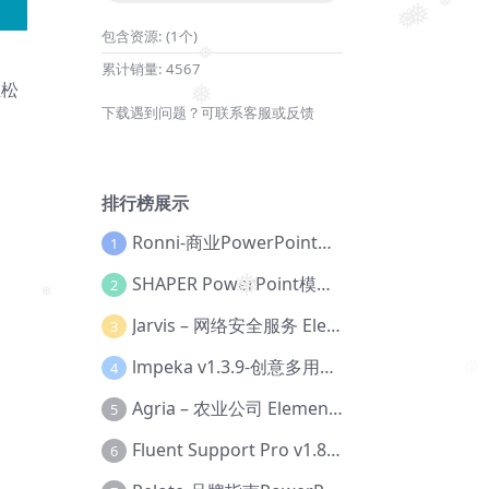
包含资源:
(1个)
❅
❅
❅
❅
累计销量:
4567
轻松
❅
下载遇到问题？可联系客服或反馈
❅
排行榜展示
Ronni-商业PowerPoint模板【Dc-0077】
1
SHAPER PowerPoint模板【Dc-0184】
2
Jarvis – 网络安全服务 Elementor 模板套件【Aa-0035】
3
❅
❅
lmpeka v1.3.9-创意多用途 WordPress 主题【Be-0064】
4
Agria – 农业公司 Elementor Pro 模板套件【Aa-0003】
5
Fluent Support Pro v1.8.1 – WordPress 支持票务系统【Cc-0041】
6