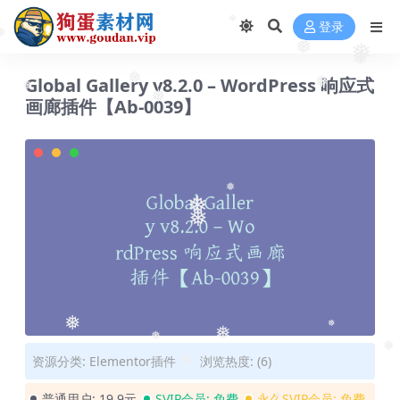
❅
登录
❅
❅
❅
❅
❅
Global Gallery v8.2.0 – WordPress 响应式
❅
❅
画廊插件【Ab-0039】
❅
❅
❅
❅
❅
❅
❅
❅
资源分类:
Elementor插件
浏览热度: (6)
❅
❅
❅
普通用户:
19.9元
SVIP会员:
免费
永久SVIP会员:
免费