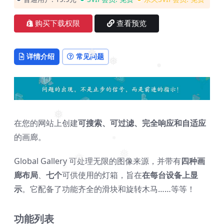
❅
购买下载权限
查看预览
详情介绍
常见问题
❅
❅
❅
❅
在您的网站上创建
可搜索、可过滤、完全响应和自适应
的画廊。
❅
Global Gallery 可处理无限的图像来源，并带有
四种画
❅
❅
廊布局
、
七个
可供使用的灯箱，旨在
在每台设备上显
❅
示
。它配备了功能齐全的滑块和旋转木马……等等！
功能列表