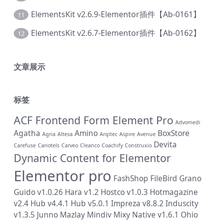
ElementsKit v2.6.9-Elementor插件【Ab-0161】
11
ElementsKit v2.6.7-Elementor插件【Ab-0162】
12
文章展示
标签
ACF Frontend Form Element Pro
Advomedi
Agatha
Amino
BoxStore
Agria
Altesa
Arqitec
Aspire
Avenue
Devita
Carefuse
Cariotels
Carveo
Cleanco
Coachify
Construxio
Dynamic Content for Elementor
Elementor pro
FashShop
FileBird
Grano
Guido v1.0.26
Hara v1.2
Hostco v1.0.3
Hotmagazine
v2.4
Hub v4.4.1
Hub v5.0.1
Impreza v8.8.2
Induscity
v1.3.5
Junno
Mazlay
Mindiv
Mixy
Native v1.6.1
Ohio