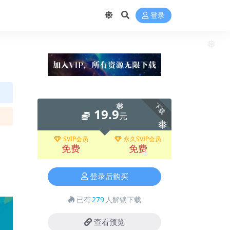
登录
❅
下载
19.9
元
❅
❅
SVIP会员
永久SVIP会员
免费
免费
❅
登录后购买
已有
279
人解锁下载
查看预览