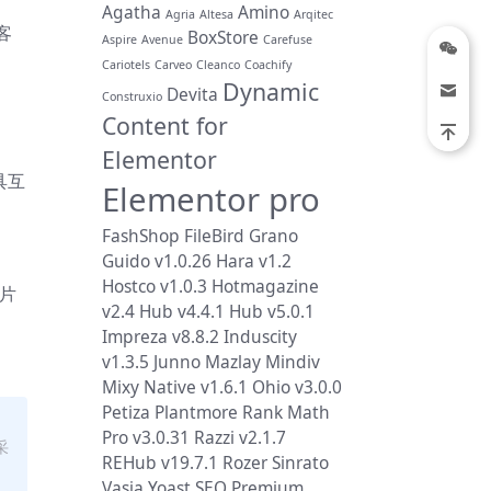
Agatha
Amino
Agria
Altesa
Arqitec
客
BoxStore
Aspire
Avenue
Carefuse
Cariotels
Carveo
Cleanco
Coachify
Dynamic
Devita
Construxio
Content for
Elementor
具互
Elementor pro
FashShop
FileBird
Grano
Guido v1.0.26
Hara v1.2
Hostco v1.0.3
Hotmagazine
图片
v2.4
Hub v4.4.1
Hub v5.0.1
Impreza v8.8.2
Induscity
v1.3.5
Junno
Mazlay
Mindiv
Mixy
Native v1.6.1
Ohio v3.0.0
Petiza
Plantmore
Rank Math
Pro v3.0.31
Razzi v2.1.7
采
REHub v19.7.1
Rozer
Sinrato
Vasia
Yoast SEO Premium