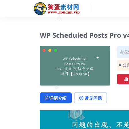
❅
WP Scheduled Posts P
资源
❅
❅
普
❅
详情介绍
常见问题
❅