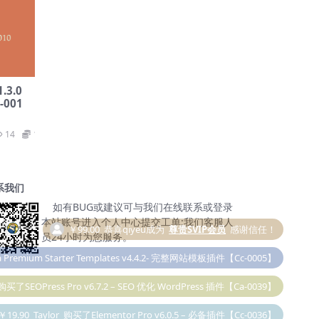
1.3.0
001
14
19.9
系我们
￥99.00
恭喜qiyeu成为
尊贵SVIP会员
感谢信任！
如有BUG或建议可与我们在线联系或登录
本站账号进入个人中心提交工单;我们客服人
 Premium Starter Templates v4.4.2- 完整网站模板插件【Cc-0005】
员24小时为您服务。
购买了SEOPress Pro v6.7.2 – SEO 优化 WordPress 插件【Ca-0039】
￥19.90
Taylor
购买了Elementor Pro v6.0.5 – 必备插件【Cc-0036】