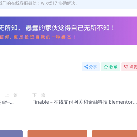
们的在线客服微信：wixx517 协助解决。
分享
收藏
点赞
上一篇
下一篇
 评级插件【A
Finable – 在线支付网关和金融科技 Elementor
b-0049】
模板套件【Aa-0021】