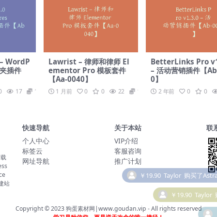
5 – WordP
Lawrist – 律师和律师 El
BetterLinks Pro v
件夹插件
ementor Pro 模板套件
– 活动营销插件【Ab-
【Aa-0040】
0】
0
17
19.9
1 月前
0
0
22
19.9
2 年前
0
0
快速导航
关于本站
联
个人中心
VIP介绍
标签云
客服咨询
下载
￥19.90
Taylor
购买了Astra
网址导航
推广计划
ss
ce
￥19.90
Taylor
建站
Copyright © 2023
狗蛋素材网|www.goudan.vip
- All rights reserved