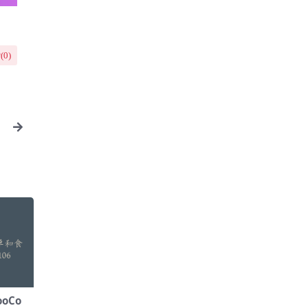
(
0
)
ooCo