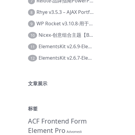
Relote-品牌指南PowerPoint模板【Dc-0076】
7
Rhye v3.5.3 – AJAX Portfolio WordPress 主题【Bi-0049】
8
WP Rocket v3.10.8-用于wordpress速度优化的缓存加速插件【Cd-0019】
9
Nicex-创意组合主题【Be-0092】
10
ElementsKit v2.6.9-Elementor插件【Ab-0161】
11
ElementsKit v2.6.7-Elementor插件【Ab-0162】
12
文章展示
标签
ACF Frontend Form
Element Pro
Advomedi