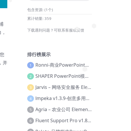
包含资源:
(1个)
❅
累计销量:
359
捕
下载遇到问题？可联系客服或反馈
力，
❅
❅
排行榜展示
出您
，并
Ronni-商业PowerPoint模板【Dc-0077】
1
SHAPER PowerPoint模板【Dc-0184】
2
❅
Jarvis – 网络安全服务 Elementor 模板套件【Aa-0035】
3
❅
lmpeka v1.3.9-创意多用途 WordPress 主题【Be-0064】
4
Agria – 农业公司 Elementor Pro 模板套件【Aa-0003】
5
Fluent Support Pro v1.8.1 – WordPress 支持票务系统【Cc-0041】
6