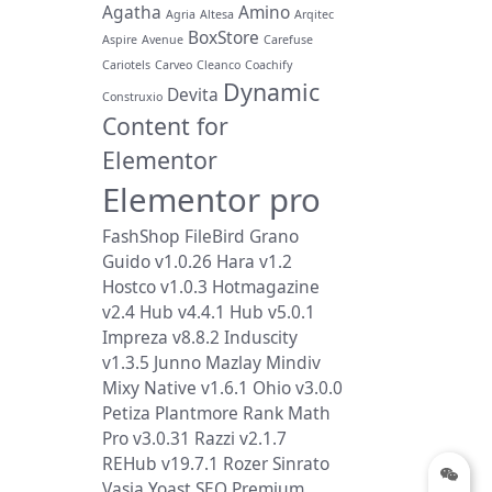
Agatha
Amino
Agria
Altesa
Arqitec
BoxStore
Aspire
Avenue
Carefuse
Cariotels
Carveo
Cleanco
Coachify
Dynamic
Devita
Construxio
Content for
Elementor
Elementor pro
FashShop
FileBird
Grano
Guido v1.0.26
Hara v1.2
Hostco v1.0.3
Hotmagazine
v2.4
Hub v4.4.1
Hub v5.0.1
Impreza v8.8.2
Induscity
v1.3.5
Junno
Mazlay
Mindiv
Mixy
Native v1.6.1
Ohio v3.0.0
Petiza
Plantmore
Rank Math
Pro v3.0.31
Razzi v2.1.7
REHub v19.7.1
Rozer
Sinrato
Vasia
Yoast SEO Premium