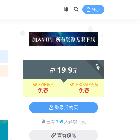
❅
登录
❅
❅
❅
下载
19.9
元
SVIP会员
永久SVIP会员
免费
免费
登录后购买
已有
359
人解锁下载
❅
查看预览