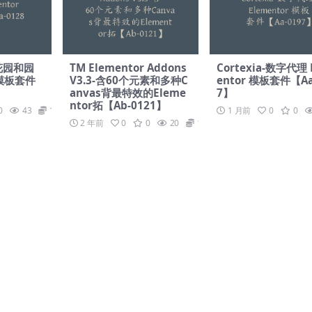
培花园和园
TM Elementor Addons
Cortexia-数字代理 
 模板套件
V3.3-含60个元素和多种C
entor 模板套件【Aa
anvas背最特效的Eleme
7】
ntor拓【Ab-0121】
0
43
19.9
1 月前
0
0
2 年前
0
0
20
19.9