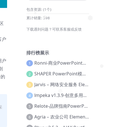
包含资源:
(1个)
累计销量:
398
❅
❅
区
❅
下载遇到问题？可联系客服或反馈
客户
排行榜展示
用户
Ronni-商业PowerPoint模板【Dc-0077】
1
刚
❅
SHAPER PowerPoint模板【Dc-0184】
2
新的
Jarvis – 网络安全服务 Elementor 模板套件【Aa-0035】
3
lmpeka v1.3.9-创意多用途 WordPress 主题【Be-0064】
4
❅
Relote-品牌指南PowerPoint模板【Dc-0076】
5
采
Agria – 农业公司 Elementor Pro 模板套件【Aa-0003】
6