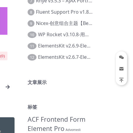
Rhye v3.5.3 – AJAX Portfolio WordPress 主题【Bi-0049】
7
Fluent Support Pro v1.8.1 – WordPress 支持票务系统【Cc-0041】
8
Nicex-创意组合主题【Be-0092】
9
WP Rocket v3.10.8-用于wordpress速度优化的缓存加速插件【Cd-0019】
10
ElementsKit v2.6.9-Elementor插件【Ab-0161】
11
ElementsKit v2.6.7-Elementor插件【Ab-0162】
(
0
)
12
文章展示
标签
ACF Frontend Form
Element Pro
Advomedi