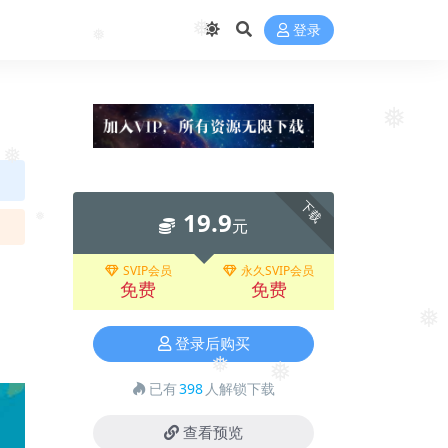
登录
❅
❅
❅
❅
❅
下载
19.9
元
❅
SVIP会员
永久SVIP会员
免费
免费
❅
登录后购买
❅
❅
已有
398
人解锁下载
查看预览