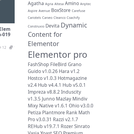
Agatha
Amino
Agria
Altesa
Arqitec
BoxStore
Aspire
Avenue
Carefuse
Cariotels
Carveo
Cleanco
Coachify
Dynamic
Devita
Construxio
Elem
Content for
-019
Elementor
12
19.9
Elementor pro
FashShop
FileBird
Grano
Guido v1.0.26
Hara v1.2
Hostco v1.0.3
Hotmagazine
v2.4
Hub v4.4.1
Hub v5.0.1
Impreza v8.8.2
Induscity
v1.3.5
Junno
Mazlay
Mindiv
Mixy
Native v1.6.1
Ohio v3.0.0
Petiza
Plantmore
Rank Math
Pro v3.0.31
Razzi v2.1.7
REHub v19.7.1
Rozer
Sinrato
Vasia
Yoast SEO Premium