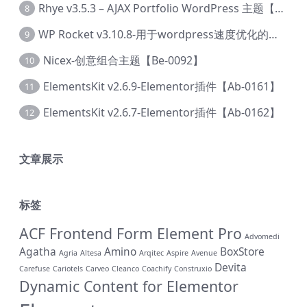
Rhye v3.5.3 – AJAX Portfolio WordPress 主题【Bi-0049】
8
WP Rocket v3.10.8-用于wordpress速度优化的缓存加速插件【Cd-0019】
9
Nicex-创意组合主题【Be-0092】
10
ElementsKit v2.6.9-Elementor插件【Ab-0161】
11
ElementsKit v2.6.7-Elementor插件【Ab-0162】
12
文章展示
标签
ACF Frontend Form Element Pro
Advomedi
Agatha
Amino
BoxStore
Agria
Altesa
Arqitec
Aspire
Avenue
Devita
Carefuse
Cariotels
Carveo
Cleanco
Coachify
Construxio
Dynamic Content for Elementor