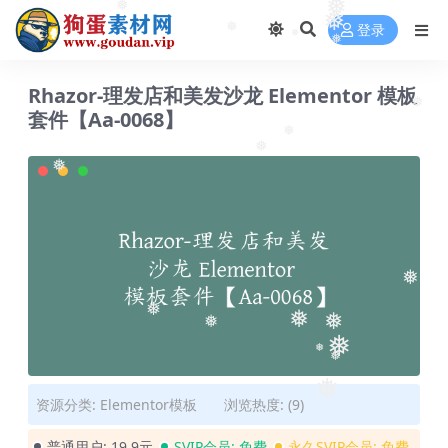
❅
❅
❅
登录
❅
❅
❅
Rhazor-理发店和美发沙龙 Elementor 模板
套件【Aa-0068】
❅
❅
❅
❅
❅
❅
❅
❅
❅
❅
❅
❅
❅
资源分类:
Elementor模板
浏览热度: (9)
普通用户:
19.9元
SVIP会员:
免费
永久SVIP会员:
免费