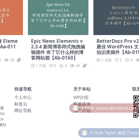
 Eleme
Epic News Elements v
BetterDocs Pro v2
a-011
2.3.4 新闻博客样式拖拽编
最佳 WordPress 
辑插件 有了它什么样的博
知识库插件【Ab-01
客网站都【Ab-0160】
0
28
19.9
1 月前
0
0
1 月前
0
0
29
19.9
快速导航
关于本站
联
个人中心
VIP介绍
标签云
客服咨询
下载
网址导航
推广计划
ss
ce
￥19.90
Taylor
购买了Astra
建站
￥19.90
Taylor