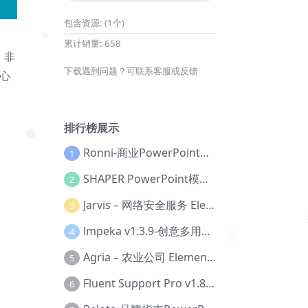
包含资源:
(1个)
累计销量:
658
。非
❅
下载遇到问题？可联系客服或反馈
担心
排行榜展示
Ronni-商业PowerPoint模板【Dc-0077】
1
❅
SHAPER PowerPoint模板【Dc-0184】
2
Jarvis – 网络安全服务 Elementor 模板套件【Aa-0035】
3
lmpeka v1.3.9-创意多用途 WordPress 主题【Be-0064】
4
❅
Agria – 农业公司 Elementor Pro 模板套件【Aa-0003】
5
Fluent Support Pro v1.8.1 – WordPress 支持票务系统【Cc-0041】
6