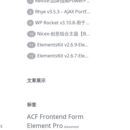
Relote-品牌指南PowerPoint模板【Dc-0076】
7
Rhye v3.5.3 – AJAX Portfolio WordPress 主题【Bi-0049】
8
WP Rocket v3.10.8-用于wordpress速度优化的缓存加速插件【Cd-0019】
9
Nicex-创意组合主题【Be-0092】
10
ElementsKit v2.6.9-Elementor插件【Ab-0161】
11
ElementsKit v2.6.7-Elementor插件【Ab-0162】
12
文章展示
标签
ACF Frontend Form
Element Pro
s
Advomedi