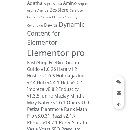
Agatha
Amino
Agria
Altesa
Arqitec
BoxStore
Aspire
Avenue
Carefuse
Cariotels
Carveo
Cleanco
Coachify
Dynamic
Devita
Construxio
Content for
Elementor
Elementor pro
FashShop
FileBird
Grano
Guido v1.0.26
Hara v1.2
Hostco v1.0.3
Hotmagazine
v2.4
Hub v4.4.1
Hub v5.0.1
Impreza v8.8.2
Induscity
v1.3.5
Junno
Mazlay
Mindiv
Mixy
Native v1.6.1
Ohio v3.0.0
Petiza
Plantmore
Rank Math
Pro v3.0.31
Razzi v2.1.7
REHub v19.7.1
Rozer
Sinrato
Vasia
Yoast SEO Premium