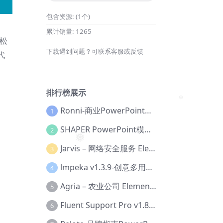
包含资源:
(1个)
累计销量:
1265
轻松
下载遇到问题？可联系客服或反馈
代
排行榜展示
Ronni-商业PowerPoint模板【Dc-0077】
1
❅
SHAPER PowerPoint模板【Dc-0184】
2
Jarvis – 网络安全服务 Elementor 模板套件【Aa-0035】
3
❅
lmpeka v1.3.9-创意多用途 WordPress 主题【Be-0064】
4
Agria – 农业公司 Elementor Pro 模板套件【Aa-0003】
5
Fluent Support Pro v1.8.1 – WordPress 支持票务系统【Cc-0041】
6