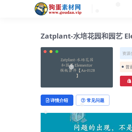
❅
❅
❅
Zatplant-水培花园和园艺 E
资源
普
❅
详情介绍
常见问题
❅
❅