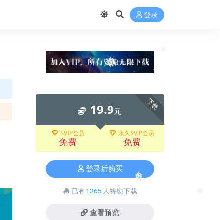
登录
❅
❅
下载
19.9
元
SVIP会员
永久SVIP会员
免费
免费
登录后购买
❅
已有
1265
人解锁下载
❅
查看预览