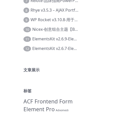
Relote-品牌指南PowerPoint模板【Dc-0076】
7
Rhye v3.5.3 – AJAX Portfolio WordPress 主题【Bi-0049】
8
WP Rocket v3.10.8-用于wordpress速度优化的缓存加速插件【Cd-0019】
9
Nicex-创意组合主题【Be-0092】
10
ElementsKit v2.6.9-Elementor插件【Ab-0161】
11
ElementsKit v2.6.7-Elementor插件【Ab-0162】
12
文章展示
标签
ACF Frontend Form
Element Pro
Advomedi