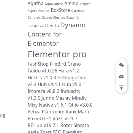
Agatha
Amino
Agria
Altesa
Arqitec
BoxStore
Aspire
Avenue
Carefuse
Cariotels
Carveo
Cleanco
Coachify
Dynamic
Devita
Construxio
Content for
Elementor
Elementor pro
FashShop
FileBird
Grano
Guido v1.0.26
Hara v1.2
Hostco v1.0.3
Hotmagazine
v2.4
Hub v4.4.1
Hub v5.0.1
Impreza v8.8.2
Induscity
v1.3.5
Junno
Mazlay
Mindiv
Mixy
Native v1.6.1
Ohio v3.0.0
Petiza
Plantmore
Rank Math
链接
Pro v3.0.31
Razzi v2.1.7
REHub v19.7.1
Rozer
Sinrato
Vasia
Yoast SEO Premium