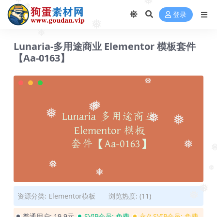
❅
❅
❅
登录
❅
❅
Lunaria-多用途商业 Elementor 模板套件
【Aa-0163】
❅
❅
❅
❅
❅
❅
❅
❅
❅
❅
❅
资源分类:
Elementor模板
浏览热度: (11)
❅
❅
普通用户:
19.9元
SVIP会员:
免费
永久SVIP会员:
免费