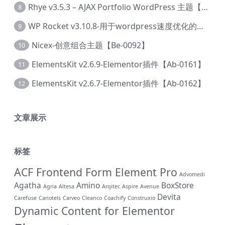
Rhye v3.5.3 – AJAX Portfolio WordPress 主题【Bi-0049】
8
WP Rocket v3.10.8-用于wordpress速度优化的缓存加速插件【Cd-0019】
9
Nicex-创意组合主题【Be-0092】
10
ElementsKit v2.6.9-Elementor插件【Ab-0161】
11
ElementsKit v2.6.7-Elementor插件【Ab-0162】
12
文章展示
标签
ACF Frontend Form Element Pro
Advomedi
Agatha
Amino
BoxStore
Agria
Altesa
Arqitec
Aspire
Avenue
Devita
Carefuse
Cariotels
Carveo
Cleanco
Coachify
Construxio
Dynamic Content for Elementor