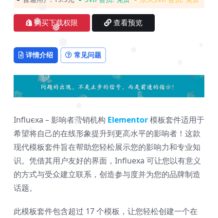
❅
❅
❅
购买下载权限
查看预览
❅
❅
❅
详情介绍
常见问题
❅
❅
❅
❅
Influexa – 影响者营销机构
Elementor
模板套件适用于
❅
❅
希望将自己的在线形象提升到更高水平的影响者！这款
❅
现代模板套件旨在帮助您轻松展示您的影响力和专业知
❅
❅
识。凭借其用户友好的界面，Influexa 可让您以有意义
的方式与受众建立联系，创造参与度并为您的品牌制造
话题。
此模板套件包含超过 17 个模板，让您轻松创建一个在