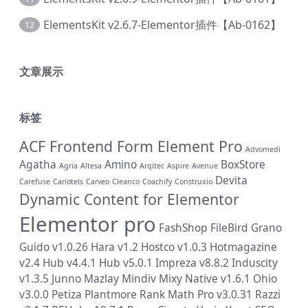
ElementsKit v2.6.7-Elementor插件【Ab-0162】
12
文章展示
标签
ACF Frontend Form Element Pro
Advomedi
Agatha
Amino
BoxStore
Agria
Altesa
Arqitec
Aspire
Avenue
Devita
Carefuse
Cariotels
Carveo
Cleanco
Coachify
Construxio
Dynamic Content for Elementor
Elementor pro
FashShop
FileBird
Grano
Guido v1.0.26
Hara v1.2
Hostco v1.0.3
Hotmagazine
v2.4
Hub v4.4.1
Hub v5.0.1
Impreza v8.8.2
Induscity
v1.3.5
Junno
Mazlay
Mindiv
Mixy
Native v1.6.1
Ohio
v3.0.0
Petiza
Plantmore
Rank Math Pro v3.0.31
Razzi