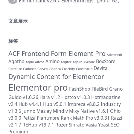
ElementsKit v2.6.7-Elementor插件【Ab-0162】
12
文章展示
标签
ACF Frontend Form Element Pro
Advomedi
Agatha
Amino
BoxStore
Agria
Altesa
Arqitec
Aspire
Avenue
Devita
Carefuse
Cariotels
Carveo
Cleanco
Coachify
Construxio
Dynamic Content for Elementor
Elementor pro
FashShop
FileBird
Grano
Guido v1.0.26
Hara v1.2
Hostco v1.0.3
Hotmagazine
v2.4
Hub v4.4.1
Hub v5.0.1
Impreza v8.8.2
Induscity
v1.3.5
Junno
Mazlay
Mindiv
Mixy
Native v1.6.1
Ohio
v3.0.0
Petiza
Plantmore
Rank Math Pro v3.0.31
Razzi
v2.1.7
REHub v19.7.1
Rozer
Sinrato
Vasia
Yoast SEO
Premium