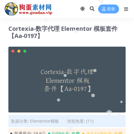
❅
❅
❅
❅
❅
登录
❅
❅
Cortexia-数字代理 Elementor 模板套件
❅
【Aa-0197】
❅
❅
❅
❅
❅
❅
❅
❅
资源分类:
Elementor模板
浏览热度: (11)
❅
普通用户:
19.9元
SVIP会员:
免费
永久SVIP会员:
免费