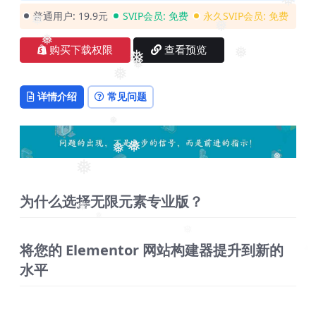
❅
普通用户:
19.9元
SVIP会员:
免费
永久SVIP会员:
免费
❅
❅
❅
购买下载权限
查看预览
❅
❅
❅
❅
详情介绍
常见问题
❅
❅
❅
❅
❅
为什么选择无限元素专业版？
❅
❅
❅
将您的 Elementor 网站构建器提升到新的
水平