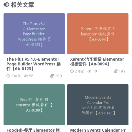
相关文章
The Plus v5.1.0-Elementor
Xarent-汽车租赁 Elementor
Page Builder WordPress 插
模板套件【Aa-0094】
件【Ab-0123】
2 年前
10
19.9
2 年前
58
19.9
FoodHil-餐厅 Elementor 模
Modern Events Calendar Pr