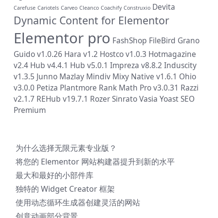
Devita
Carefuse
Cariotels
Carveo
Cleanco
Coachify
Construxio
Dynamic Content for Elementor
Elementor pro
FashShop
FileBird
Grano
Guido v1.0.26
Hara v1.2
Hostco v1.0.3
Hotmagazine
v2.4
Hub v4.4.1
Hub v5.0.1
Impreza v8.8.2
Induscity
v1.3.5
Junno
Mazlay
Mindiv
Mixy
Native v1.6.1
Ohio
v3.0.0
Petiza
Plantmore
Rank Math Pro v3.0.31
Razzi
v2.1.7
REHub v19.7.1
Rozer
Sinrato
Vasia
Yoast SEO
Premium
为什么选择无限元素专业版？
将您的 Elementor 网站构建器提升到新的水平
最大和最好的小部件库
独特的 Widget Creator 框架
使用动态循环生成器创建灵活的网站
创意动画部分背景