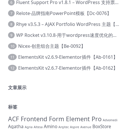
Fluent Support Pro v1.8.1 – WordPress 支持票务系统【Cc-0041】
6
Relote-品牌指南PowerPoint模板【Dc-0076】
7
Rhye v3.5.3 – AJAX Portfolio WordPress 主题【Bi-0049】
8
WP Rocket v3.10.8-用于wordpress速度优化的缓存加速插件【Cd-0019】
9
Nicex-创意组合主题【Be-0092】
10
ElementsKit v2.6.9-Elementor插件【Ab-0161】
11
ElementsKit v2.6.7-Elementor插件【Ab-0162】
12
文章展示
标签
ACF Frontend Form Element Pro
Advomedi
Agatha
Amino
BoxStore
Agria
Altesa
Arqitec
Aspire
Avenue