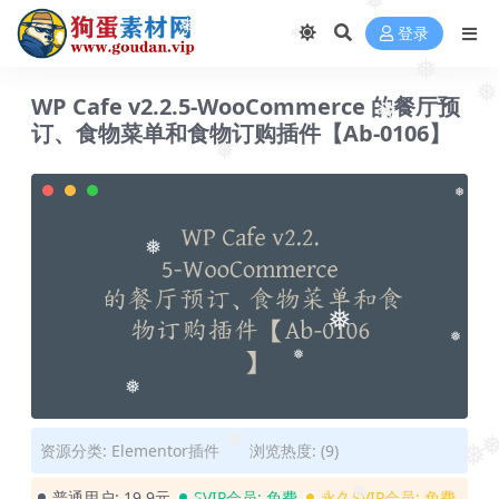
❅
登录
❅
❅
❅
WP Cafe v2.2.5-WooCommerce 的餐厅预
❅
订、食物菜单和食物订购插件【Ab-0106】
❅
❅
❅
❅
❅
❅
❅
资源分类:
Elementor插件
浏览热度: (9)
❅
❅
❅
普通用户:
19.9元
SVIP会员:
免费
永久SVIP会员:
免费