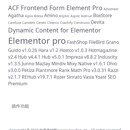
ACF Frontend Form Element Pro
Advomedi
Agatha
Amino
BoxStore
Agria
Altesa
Arqitec
Aspire
Avenue
Devita
Carefuse
Cariotels
Carveo
Cleanco
Coachify
Construxio
Dynamic Content for Elementor
Elementor pro
FashShop
FileBird
Grano
Guido v1.0.26
Hara v1.2
Hostco v1.0.3
Hotmagazine
v2.4
Hub v4.4.1
Hub v5.0.1
Impreza v8.8.2
Induscity
v1.3.5
Junno
Mazlay
Mindiv
Mixy
Native v1.6.1
Ohio
v3.0.0
Petiza
Plantmore
Rank Math Pro v3.0.31
Razzi
v2.1.7
REHub v19.7.1
Rozer
Sinrato
Vasia
Yoast SEO
Premium
插件功能