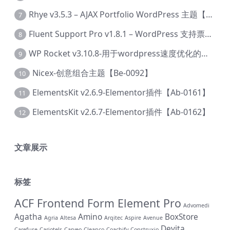
Rhye v3.5.3 – AJAX Portfolio WordPress 主题【Bi-0049】
7
Fluent Support Pro v1.8.1 – WordPress 支持票务系统【Cc-0041】
8
WP Rocket v3.10.8-用于wordpress速度优化的缓存加速插件【Cd-0019】
9
Nicex-创意组合主题【Be-0092】
10
ElementsKit v2.6.9-Elementor插件【Ab-0161】
11
ElementsKit v2.6.7-Elementor插件【Ab-0162】
12
文章展示
标签
ACF Frontend Form Element Pro
Advomedi
Agatha
Amino
BoxStore
Agria
Altesa
Arqitec
Aspire
Avenue
Devita
Carefuse
Cariotels
Carveo
Cleanco
Coachify
Construxio