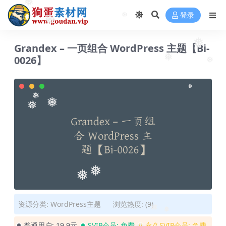
❅
登录
❅
❅
❅
Grandex – 一页组合 WordPress 主题【Bi-
0026】
❅
❅
❅
❅
❅
❅
❅
❅
资源分类:
WordPress主题
浏览热度: (9)
❅
❅
普通用户:
19.9元
SVIP会员:
免费
永久SVIP会员:
免费