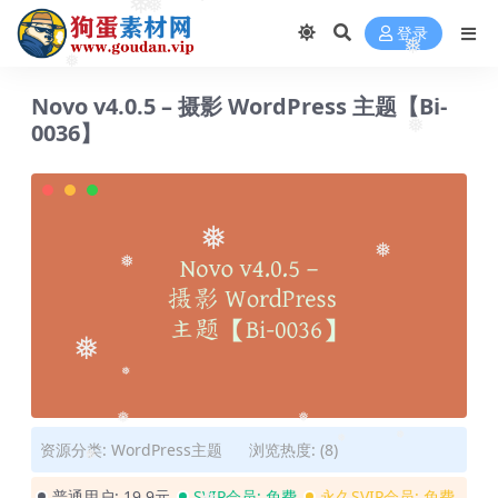
❅
❅
❅
登录
❅
❅
Novo v4.0.5 – 摄影 WordPress 主题【Bi-
0036】
❅
❅
❅
❅
❅
❅
❅
❅
资源分类:
WordPress主题
浏览热度: (8)
❅
❅
❅
普通用户:
19.9元
SVIP会员:
免费
永久SVIP会员:
免费