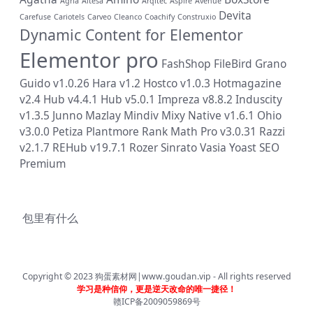
Agria
Altesa
Arqitec
Aspire
Avenue
Devita
Carefuse
Cariotels
Carveo
Cleanco
Coachify
Construxio
Dynamic Content for Elementor
Elementor pro
FashShop
FileBird
Grano
Guido v1.0.26
Hara v1.2
Hostco v1.0.3
Hotmagazine
v2.4
Hub v4.4.1
Hub v5.0.1
Impreza v8.8.2
Induscity
v1.3.5
Junno
Mazlay
Mindiv
Mixy
Native v1.6.1
Ohio
v3.0.0
Petiza
Plantmore
Rank Math Pro v3.0.31
Razzi
v2.1.7
REHub v19.7.1
Rozer
Sinrato
Vasia
Yoast SEO
Premium
包里有什么
Copyright © 2023
狗蛋素材网|www.goudan.vip
- All rights reserved
学习是种信仰，更是逆天改命的唯一捷径！
赣ICP备2009059869号