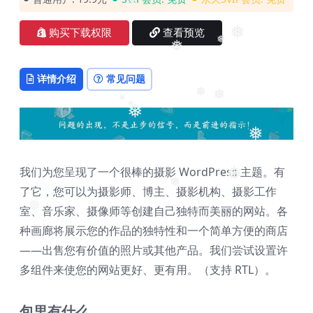
❅
购买下载权限
查看预览
❅
❅
❅
详情介绍
常见问题
❅
❅
❅
❅
❅
❅
我们为您呈现了一个很棒的摄影 WordPress 主题。有
❅
了它，您可以为摄影师、博主、摄影机构、摄影工作
❅
❅
室、音乐家、摄像师等创建自己独特而美丽的网站。各
种画廊将展示您的作品的独特性和一个简单方便的商店
❅
——出售您有价值的照片或其他产品。我们尝试设置许
多组件来使您的网站更好、更有用。（支持 RTL）。
包里有什么