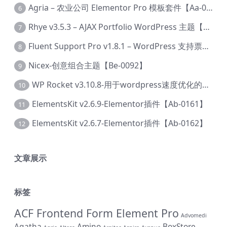
Agria – 农业公司 Elementor Pro 模板套件【Aa-0003】
6
Rhye v3.5.3 – AJAX Portfolio WordPress 主题【Bi-0049】
7
Fluent Support Pro v1.8.1 – WordPress 支持票务系统【Cc-0041】
8
Nicex-创意组合主题【Be-0092】
9
WP Rocket v3.10.8-用于wordpress速度优化的缓存加速插件【Cd-0019】
10
ElementsKit v2.6.9-Elementor插件【Ab-0161】
11
ElementsKit v2.6.7-Elementor插件【Ab-0162】
12
文章展示
标签
ACF Frontend Form Element Pro
Advomedi
Agatha
Amino
BoxStore