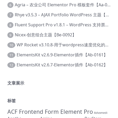
Agria – 农业公司 Elementor Pro 模板套件【Aa-0003】
6
Rhye v3.5.3 – AJAX Portfolio WordPress 主题【Bi-0049】
7
Fluent Support Pro v1.8.1 – WordPress 支持票务系统【Cc-0041】
8
Nicex-创意组合主题【Be-0092】
9
WP Rocket v3.10.8-用于wordpress速度优化的缓存加速插件【Cd-0019】
10
ElementsKit v2.6.9-Elementor插件【Ab-0161】
11
ElementsKit v2.6.7-Elementor插件【Ab-0162】
12
文章展示
标签
ACF Frontend Form Element Pro
Advomedi