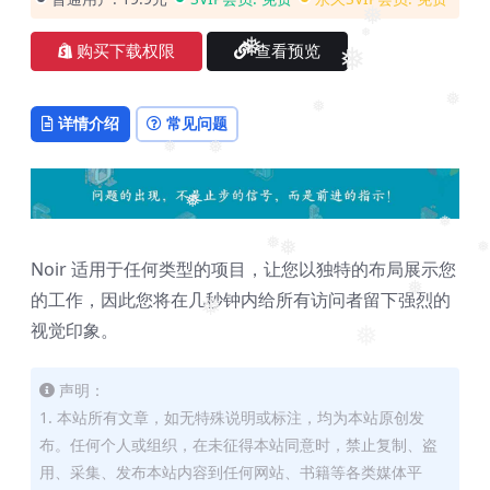
❅
❅
购买下载权限
查看预览
❅
❅
❅
❅
详情介绍
常见问题
❅
❅
❅
❅
❅
❅
❅
Noir 适用于任何类型的项目，让您以独特的布局展示您
❅
的工作，因此您将在几秒钟内给所有访问者留下强烈的
❅
视觉印象。
❅
声明：
1. 本站所有文章，如无特殊说明或标注，均为本站原创发
布。任何个人或组织，在未征得本站同意时，禁止复制、盗
用、采集、发布本站内容到任何网站、书籍等各类媒体平