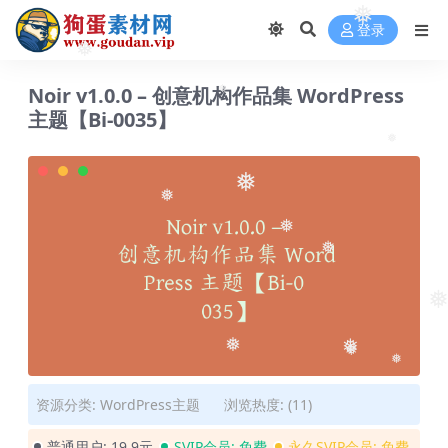
❅
登录
❅
Noir v1.0.0 – 创意机构作品集 WordPress
❅
主题【Bi-0035】
❅
❅
❅
❅
❅
❅
❅
❅
❅
❅
资源分类:
WordPress主题
浏览热度: (11)
普通用户:
19.9元
SVIP会员:
免费
永久SVIP会员:
免费