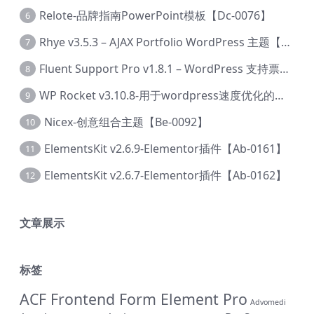
Relote-品牌指南PowerPoint模板【Dc-0076】
6
Rhye v3.5.3 – AJAX Portfolio WordPress 主题【Bi-0049】
7
Fluent Support Pro v1.8.1 – WordPress 支持票务系统【Cc-0041】
8
WP Rocket v3.10.8-用于wordpress速度优化的缓存加速插件【Cd-0019】
9
Nicex-创意组合主题【Be-0092】
10
ElementsKit v2.6.9-Elementor插件【Ab-0161】
11
ElementsKit v2.6.7-Elementor插件【Ab-0162】
12
文章展示
标签
ACF Frontend Form Element Pro
Advomedi