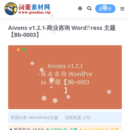
❅
❅
❅
登录
❅
❅
Aivons v1.2.1-商业咨询 WordPress 主题
❅
【Bb-0003】
❅
❅
❅
❅
❅
❅
❅
❅
❅
❅
❅
❅
❅
资源分类:
WordPress主题
浏览热度: (10)
普通用户:
19.9元
SVIP会员:
免费
永久SVIP会员:
免费