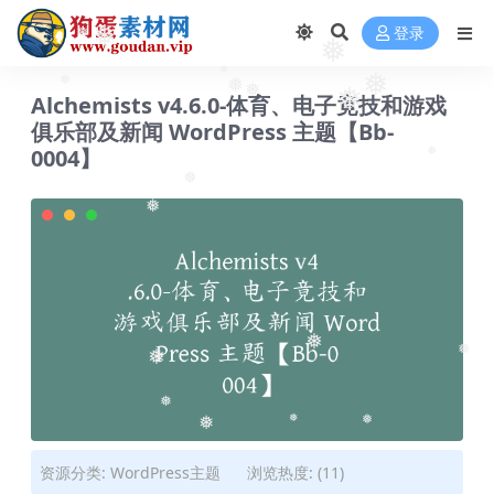
登录
❅
❅
❅
❅
❅
❅
❅
❅
Alchemists v4.6.0-体育、电子竟技和游戏
❅
俱乐部及新闻 WordPress 主题【Bb-
0004】
❅
❅
❅
❅
❅
❅
❅
❅
❅
❅
资源分类:
WordPress主题
浏览热度: (11)