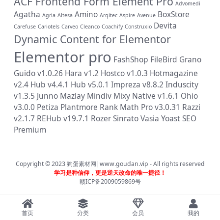
ACF Frontend Form Element Pro
Advomedi
Agatha
Amino
BoxStore
Agria
Altesa
Arqitec
Aspire
Avenue
Devita
Carefuse
Cariotels
Carveo
Cleanco
Coachify
Construxio
Dynamic Content for Elementor
Elementor pro
FashShop
FileBird
Grano
Guido v1.0.26
Hara v1.2
Hostco v1.0.3
Hotmagazine
v2.4
Hub v4.4.1
Hub v5.0.1
Impreza v8.8.2
Induscity
v1.3.5
Junno
Mazlay
Mindiv
Mixy
Native v1.6.1
Ohio
v3.0.0
Petiza
Plantmore
Rank Math Pro v3.0.31
Razzi
v2.1.7
REHub v19.7.1
Rozer
Sinrato
Vasia
Yoast SEO
Premium
Copyright © 2023
狗蛋素材网|www.goudan.vip
- All rights reserved
学习是种信仰，更是逆天改命的唯一捷径！
赣ICP备2009059869号
首页
分类
会员
我的