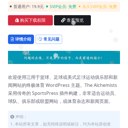
普通用户:
19.9元
SVIP会员:
免费
永久SVIP会员:
免费
❅
❅
购买下载权限
查看预览
❅
❅
❅
详情介绍
常见问题
❅
❅
❅
❅
欢迎使用适用于篮球、足球或美式足球运动俱乐部和新
❅
❅
闻网站的终极体育 WordPress 主题。The Alchemists
采用传奇的 SportsPress 插件构建，非常适合运动员、
球队、俱乐部或联盟网站，或体育杂志和新闻页面。
声明：
1. 本站所有文章，如无特殊说明或标注，均为本站原创发