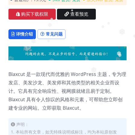
购买下载权限
查看预览
❅
❅
❅
❅
❅
详情介绍
常见问题
❅
❅
❅
❅
❅
❅
❅
❅
Blaxcut 是一款现代而优雅的 WordPress 主题，专为理
发店、美发沙龙、美发师和其他类型的相关企业而设
计。它具有完全响应性、视网膜就绪且易于定制。
Blaxcut 具有令人惊叹的风格和元素，可帮助您立即创
❅
❅
建专业的网站。立即获取 Blaxcut。
❅
声明：
1. 本站所有文章，如无特殊说明或标注，均为本站原创发