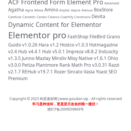
ACF Frontend Form Element Pro
Advomedi
Agatha
Amino
BoxStore
Agria
Altesa
Arqitec
Aspire
Avenue
Devita
Carefuse
Cariotels
Carveo
Cleanco
Coachify
Construxio
Dynamic Content for Elementor
Elementor pro
FashShop
FileBird
Grano
Guido v1.0.26
Hara v1.2
Hostco v1.0.3
Hotmagazine
v2.4
Hub v4.4.1
Hub v5.0.1
Impreza v8.8.2
Induscity
v1.3.5
Junno
Mazlay
Mindiv
Mixy
Native v1.6.1
Ohio
v3.0.0
Petiza
Plantmore
Rank Math Pro v3.0.31
Razzi
v2.1.7
REHub v19.7.1
Rozer
Sinrato
Vasia
Yoast SEO
Premium
Copyright © 2023
狗蛋素材网|www.goudan.vip
- All rights reserved
学习是种信仰，更是逆天改命的唯一捷径！
赣ICP备2009059869号