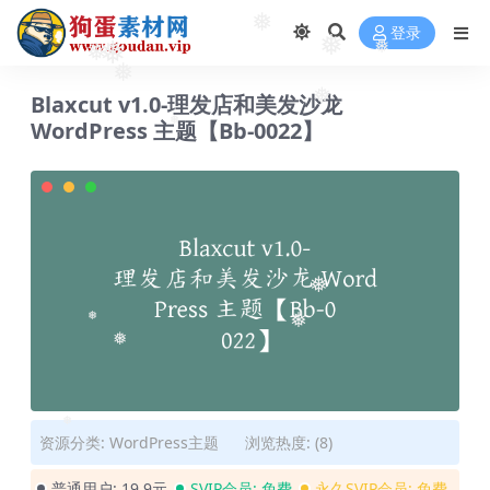
登录
❅
❅
❅
❅
❅
❅
Blaxcut v1.0-理发店和美发沙龙
❅
WordPress 主题【Bb-0022】
❅
❅
❅
❅
❅
资源分类:
WordPress主题
浏览热度: (8)
❅
普通用户:
19.9元
SVIP会员:
免费
永久SVIP会员:
免费