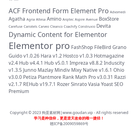
ACF Frontend Form Element Pro
Advomedi
Agatha
Amino
BoxStore
Agria
Altesa
Arqitec
Aspire
Avenue
Devita
Carefuse
Cariotels
Carveo
Cleanco
Coachify
Construxio
Dynamic Content for Elementor
Elementor pro
FashShop
FileBird
Grano
Guido v1.0.26
Hara v1.2
Hostco v1.0.3
Hotmagazine
v2.4
Hub v4.4.1
Hub v5.0.1
Impreza v8.8.2
Induscity
v1.3.5
Junno
Mazlay
Mindiv
Mixy
Native v1.6.1
Ohio
v3.0.0
Petiza
Plantmore
Rank Math Pro v3.0.31
Razzi
v2.1.7
REHub v19.7.1
Rozer
Sinrato
Vasia
Yoast SEO
Premium
Copyright © 2023
狗蛋素材网|www.goudan.vip
- All rights reserved
学习是种信仰，更是逆天改命的唯一捷径！
赣ICP备2009059869号