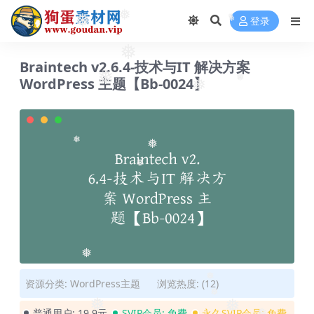
❅
登录
❅
❅
❅
❅
Braintech v2.6.4-技术与IT 解决方案
❅
WordPress 主题【Bb-0024】
❅
❅
❅
❅
❅
❅
资源分类:
WordPress主题
浏览热度: (12)
❅
❅
普通用户:
19.9元
SVIP会员:
免费
永久SVIP会员:
免费