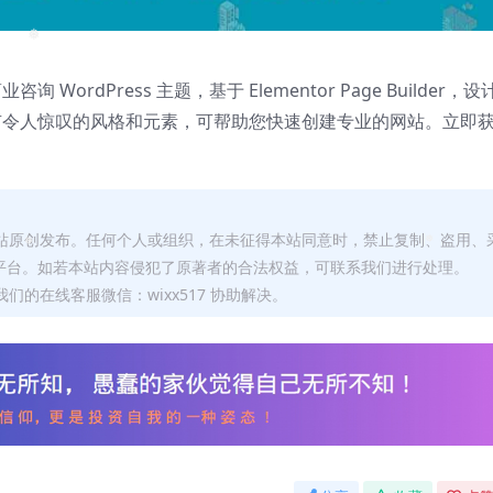
❅
WordPress 主题，基于 Elementor Page Builder，设
 拥有令人惊叹的风格和元素，可帮助您快速创建专业的网站。立即
本站原创发布。任何个人或组织，在未征得本站同意时，禁止复制、盗用、
❅
平台。如若本站内容侵犯了原著者的合法权益，可联系我们进行处理。
❅
们的在线客服微信：wixx517 协助解决。