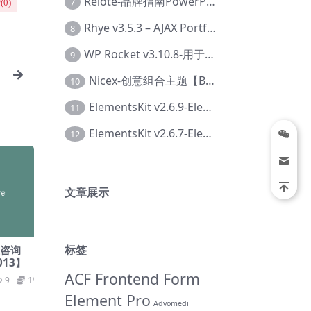
Relote-品牌指南PowerPoint模板【Dc-0076】
7
(
0
)
Rhye v3.5.3 – AJAX Portfolio WordPress 主题【Bi-0049】
8
WP Rocket v3.10.8-用于wordpress速度优化的缓存加速插件【Cd-0019】
9
Nicex-创意组合主题【Be-0092】
-
10
ElementsKit v2.6.9-Elementor插件【Ab-0161】
11
ElementsKit v2.6.7-Elementor插件【Ab-0162】
12
文章展示
标签
商业咨询
013】
ACF Frontend Form
9
19.9
Element Pro
Advomedi