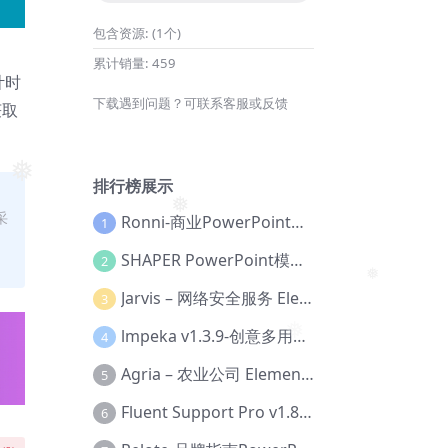
❅
包含资源:
(1个)
累计销量:
459
计时
下载遇到问题？可联系客服或反馈
获取
排行榜展示
❅
采
Ronni-商业PowerPoint模板【Dc-0077】
1
❅
SHAPER PowerPoint模板【Dc-0184】
2
❅
Jarvis – 网络安全服务 Elementor 模板套件【Aa-0035】
3
lmpeka v1.3.9-创意多用途 WordPress 主题【Be-0064】
4
❅
Agria – 农业公司 Elementor Pro 模板套件【Aa-0003】
5
Fluent Support Pro v1.8.1 – WordPress 支持票务系统【Cc-0041】
6