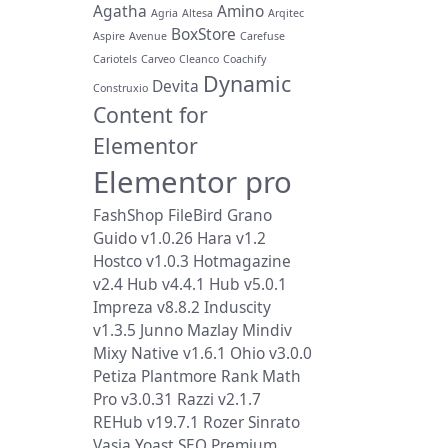
Agatha
Amino
Agria
Altesa
Arqitec
BoxStore
Aspire
Avenue
Carefuse
Cariotels
Carveo
Cleanco
Coachify
Dynamic
Devita
Construxio
Content for
Elementor
Elementor pro
FashShop
FileBird
Grano
Guido v1.0.26
Hara v1.2
Hostco v1.0.3
Hotmagazine
v2.4
Hub v4.4.1
Hub v5.0.1
Impreza v8.8.2
Induscity
v1.3.5
Junno
Mazlay
Mindiv
Mixy
Native v1.6.1
Ohio v3.0.0
Petiza
Plantmore
Rank Math
Pro v3.0.31
Razzi v2.1.7
REHub v19.7.1
Rozer
Sinrato
Vasia
Yoast SEO Premium