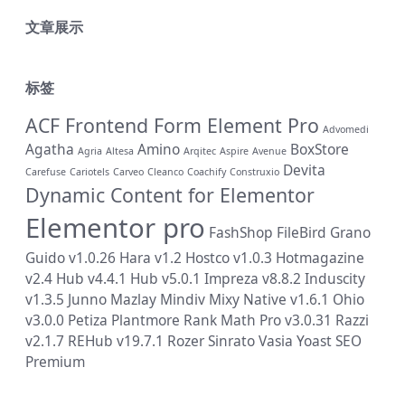
文章展示
标签
ACF Frontend Form Element Pro
Advomedi
Agatha
Amino
BoxStore
Agria
Altesa
Arqitec
Aspire
Avenue
Devita
Carefuse
Cariotels
Carveo
Cleanco
Coachify
Construxio
Dynamic Content for Elementor
Elementor pro
FashShop
FileBird
Grano
Guido v1.0.26
Hara v1.2
Hostco v1.0.3
Hotmagazine
v2.4
Hub v4.4.1
Hub v5.0.1
Impreza v8.8.2
Induscity
v1.3.5
Junno
Mazlay
Mindiv
Mixy
Native v1.6.1
Ohio
v3.0.0
Petiza
Plantmore
Rank Math Pro v3.0.31
Razzi
v2.1.7
REHub v19.7.1
Rozer
Sinrato
Vasia
Yoast SEO
Premium