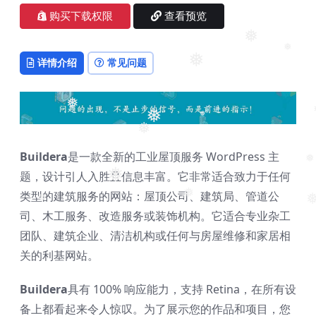
❅
❅
购买下载权限
查看预览
❅
❅
详情介绍
常见问题
❅
❅
❅
❅
❅
❅
Buildera
是一款全新的工业屋顶服务 WordPress 主
❅
题，设计引人入胜且信息丰富。它非常适合致力于任何
❅
类型的建筑服务的网站：屋顶公司、建筑局、管道公
❅
❅
❅
司、木工服务、改造服务或装饰机构。它适合专业杂工
团队、建筑企业、清洁机构或任何与房屋维修和家居相
关的利基网站。
Buildera
具有 100% 响应能力，支持 Retina，在所有设
备上都看起来令人惊叹。为了展示您的作品和项目，您