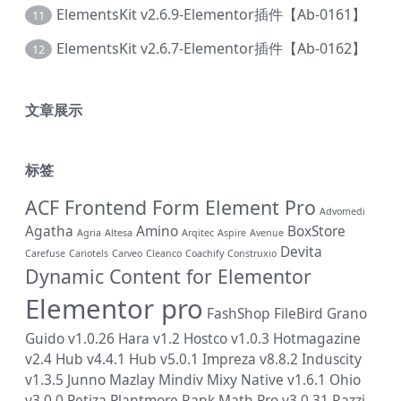
ElementsKit v2.6.9-Elementor插件【Ab-0161】
11
ElementsKit v2.6.7-Elementor插件【Ab-0162】
12
文章展示
标签
ACF Frontend Form Element Pro
Advomedi
Agatha
Amino
BoxStore
Agria
Altesa
Arqitec
Aspire
Avenue
Devita
Carefuse
Cariotels
Carveo
Cleanco
Coachify
Construxio
Dynamic Content for Elementor
Elementor pro
FashShop
FileBird
Grano
Guido v1.0.26
Hara v1.2
Hostco v1.0.3
Hotmagazine
v2.4
Hub v4.4.1
Hub v5.0.1
Impreza v8.8.2
Induscity
v1.3.5
Junno
Mazlay
Mindiv
Mixy
Native v1.6.1
Ohio
v3.0.0
Petiza
Plantmore
Rank Math Pro v3.0.31
Razzi