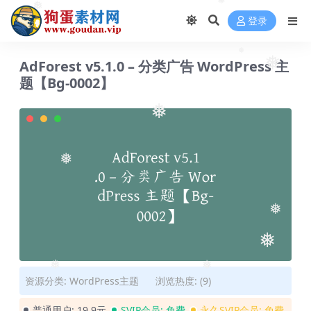
❅
❅
登录
❅
AdForest v5.1.0 – 分类广告 WordPress 主
❅
❅
题【Bg-0002】
❅
❅
❅
❅
❅
❅
资源分类:
WordPress主题
浏览热度: (9)
普通用户:
19.9元
SVIP会员:
免费
永久SVIP会员:
免费