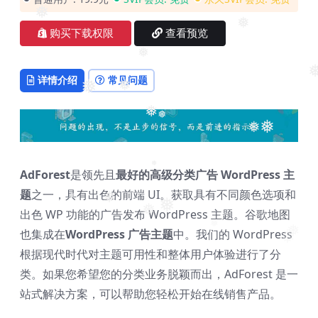
❅
购买下载权限
查看预览
❅
❅
详情介绍
常见问题
❅
❅
❅
❅
❅
❅
❅
❅
AdForest
是领先且
最好的高级分类广告 WordPress 主
❅
题
之一，具有出色的前端 UI。获取具有不同颜色选项和
❅
❅
出色 WP 功能的广告发布 WordPress 主题。谷歌地图
❅
❅
也集成在
WordPress 广告主题
中。我们的 WordPress
❅
❅
❅
根据现代时代对主题可用性和整体用户体验进行了分
类。如果您希望您的分类业务脱颖而出，AdForest 是一
站式解决方案，可以帮助您轻松开始在线销售产品。