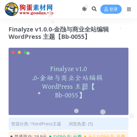
❅
登录
❅
❅
Finalyze v1.0.0-金融与商业全站编辑
❅
❅
WordPress 主题【Bb-0055】
❅
❅
❅
❅
❅
❅
资源分类:
WordPress主题
浏览热度: (5)
❅
❅
普通用户:
19.9元
SVIP会员:
免费
永久SVIP会员:
免费
❅