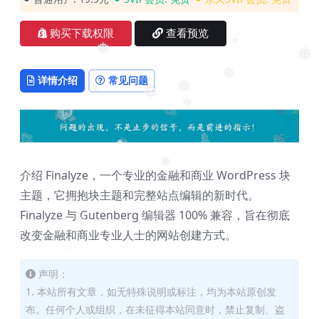
❅
购买下载权限
查看预览
❅
❅
❅
❅
详情介绍
常见问题
❅
❅
❅
❅
❅
❅
介绍 Finalyze，一个专业的金融和商业 WordPress 块
主题，它拥抱块主题和完整站点编辑的新时代。
❅
Finalyze 与 Gutenberg 编辑器 100% 兼容，旨在彻底
❅
❅
改变金融和商业专业人士的网站创建方式。
❅
声明：
1. 本站所有文章，如无特殊说明或标注，均为本站原创发
布。任何个人或组织，在未征得本站同意时，禁止复制、盗