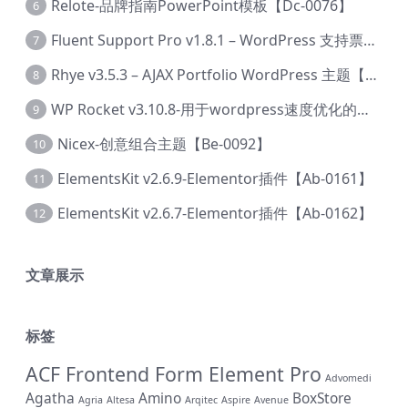
Relote-品牌指南PowerPoint模板【Dc-0076】
6
Fluent Support Pro v1.8.1 – WordPress 支持票务系统【Cc-0041】
7
Rhye v3.5.3 – AJAX Portfolio WordPress 主题【Bi-0049】
8
WP Rocket v3.10.8-用于wordpress速度优化的缓存加速插件【Cd-0019】
9
Nicex-创意组合主题【Be-0092】
10
ElementsKit v2.6.9-Elementor插件【Ab-0161】
11
ElementsKit v2.6.7-Elementor插件【Ab-0162】
12
文章展示
标签
ACF Frontend Form Element Pro
Advomedi
Agatha
Amino
BoxStore
Agria
Altesa
Arqitec
Aspire
Avenue