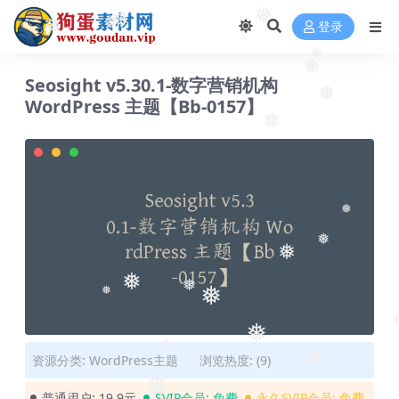
❅
❅
登录
❅
❅
❅
❅
❅
Seosight v5.30.1-数字营销机构
❅
WordPress 主题【Bb-0157】
❅
❅
❅
❅
❅
❅
❅
❅
❅
❅
❅
资源分类:
WordPress主题
浏览热度: (9)
❅
❅
普通用户:
19.9元
SVIP会员:
免费
永久SVIP会员:
免费