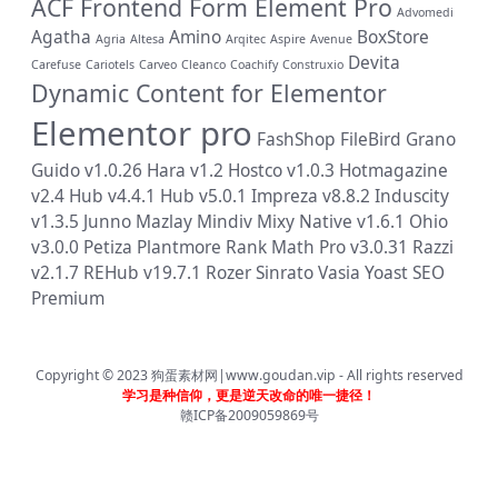
ACF Frontend Form Element Pro
Advomedi
Agatha
Amino
BoxStore
Agria
Altesa
Arqitec
Aspire
Avenue
Devita
Carefuse
Cariotels
Carveo
Cleanco
Coachify
Construxio
Dynamic Content for Elementor
Elementor pro
FashShop
FileBird
Grano
Guido v1.0.26
Hara v1.2
Hostco v1.0.3
Hotmagazine
v2.4
Hub v4.4.1
Hub v5.0.1
Impreza v8.8.2
Induscity
v1.3.5
Junno
Mazlay
Mindiv
Mixy
Native v1.6.1
Ohio
v3.0.0
Petiza
Plantmore
Rank Math Pro v3.0.31
Razzi
v2.1.7
REHub v19.7.1
Rozer
Sinrato
Vasia
Yoast SEO
Premium
Copyright © 2023
狗蛋素材网|www.goudan.vip
- All rights reserved
学习是种信仰，更是逆天改命的唯一捷径！
赣ICP备2009059869号
首页
分类
会员
我的