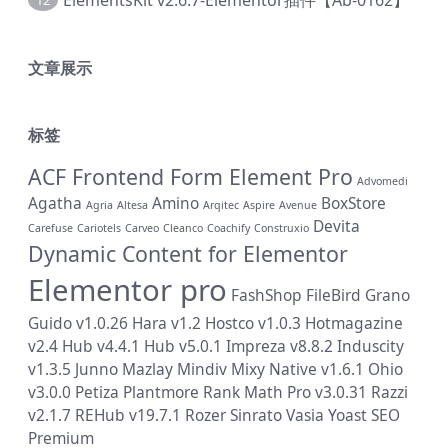
12
文章展示
标签
ACF Frontend Form Element Pro
Advomedi
Agatha
Amino
BoxStore
Agria
Altesa
Arqitec
Aspire
Avenue
Devita
Carefuse
Cariotels
Carveo
Cleanco
Coachify
Construxio
Dynamic Content for Elementor
Elementor pro
FashShop
FileBird
Grano
Guido v1.0.26
Hara v1.2
Hostco v1.0.3
Hotmagazine
v2.4
Hub v4.4.1
Hub v5.0.1
Impreza v8.8.2
Induscity
v1.3.5
Junno
Mazlay
Mindiv
Mixy
Native v1.6.1
Ohio
v3.0.0
Petiza
Plantmore
Rank Math Pro v3.0.31
Razzi
v2.1.7
REHub v19.7.1
Rozer
Sinrato
Vasia
Yoast SEO
Premium