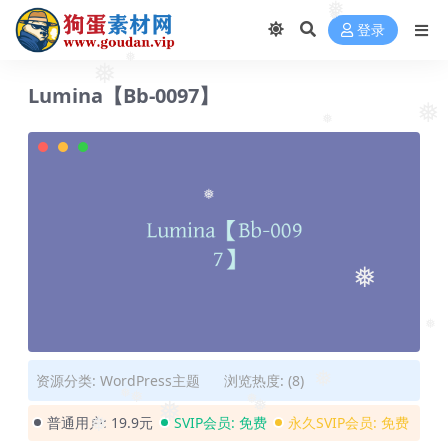
❅
❅
登录
❅
❅
Lumina【Bb-0097】
❅
❅
❅
❅
❅
资源分类:
WordPress主题
浏览热度: (8)
❅
❅
❅
❅
❅
普通用户:
19.9元
SVIP会员:
免费
永久SVIP会员:
免费
❅
❅