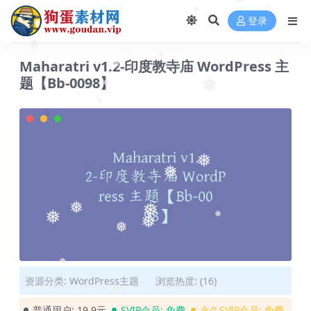
❅
登录
❅
❅
Maharatri v1.2-印度教寺庙 WordPress 主
❅
❅
题【Bb-0098】
❅
❅
❅
❅
❅
❅
❅
❅
❅
❅
❅
❅
资源分类:
WordPress主题
浏览热度: (16)
❅
❅
普通用户:
19.9元
SVIP会员:
免费
永久SVIP会员:
免费