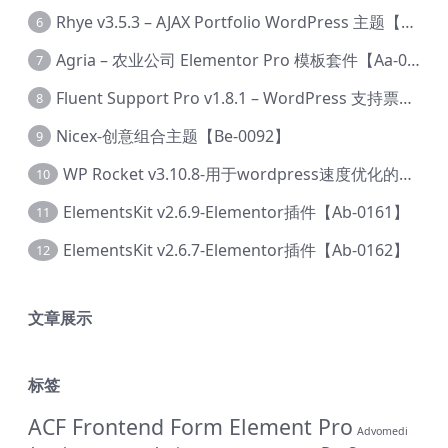
Rhye v3.5.3 – AJAX Portfolio WordPress 主题【Bi-0049】
6
Agria – 农业公司 Elementor Pro 模板套件【Aa-0003】
7
Fluent Support Pro v1.8.1 – WordPress 支持票务系统【Cc-0041】
8
Nicex-创意组合主题【Be-0092】
9
WP Rocket v3.10.8-用于wordpress速度优化的缓存加速插件【Cd-0019】
10
ElementsKit v2.6.9-Elementor插件【Ab-0161】
11
ElementsKit v2.6.7-Elementor插件【Ab-0162】
12
文章展示
标签
ACF Frontend Form Element Pro
Advomedi