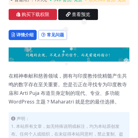
购买下载权限
查看预览
❅
❅
详情介绍
常见问题
❅
❅
❅
❅
在精神奉献和慈善领域，拥有与印度教传统精髓产生共
❅
鸣的数字存在至关重要。您是否正在寻找专为印度教寺
❅
❅
庙和 Arti Puja 布道量身定制的现代、专业、多功能
❅
WordPress 主题？Maharatri 就是您的最佳选择。
❅
声明：
1. 本站所有文章，如无特殊说明或标注，均为本站原创发
布。任何个人或组织，在未征得本站同意时，禁止复制、盗