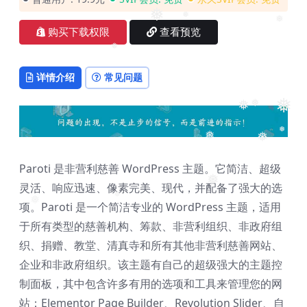
❅
❅
❅
❅
❅
购买下载权限
查看预览
❅
详情介绍
常见问题
❅
❅
❅
❅
❅
❅
Paroti 是非营利慈善 WordPress 主题。它简洁、超级
灵活、响应迅速、像素完美、现代，并配备了强大的选
❅
❅
项。Paroti 是一个简洁专业的 WordPress 主题，适用
❅
于所有类型的慈善机构、筹款、非营利组织、非政府组
织、捐赠、教堂、清真寺和所有其他非营利慈善网站、
企业和非政府组织。该主题有自己的超级强大的主题控
制面板，其中包含许多有用的选项和工具来管理您的网
站：Elementor Page Builder、Revolution Slider、自