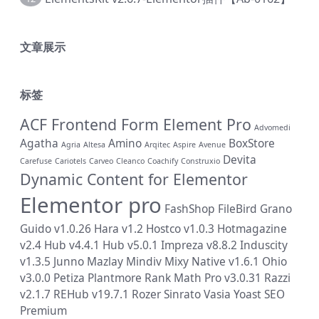
文章展示
标签
ACF Frontend Form Element Pro
Advomedi
Agatha
Amino
BoxStore
Agria
Altesa
Arqitec
Aspire
Avenue
Devita
Carefuse
Cariotels
Carveo
Cleanco
Coachify
Construxio
Dynamic Content for Elementor
Elementor pro
FashShop
FileBird
Grano
Guido v1.0.26
Hara v1.2
Hostco v1.0.3
Hotmagazine
v2.4
Hub v4.4.1
Hub v5.0.1
Impreza v8.8.2
Induscity
v1.3.5
Junno
Mazlay
Mindiv
Mixy
Native v1.6.1
Ohio
v3.0.0
Petiza
Plantmore
Rank Math Pro v3.0.31
Razzi
v2.1.7
REHub v19.7.1
Rozer
Sinrato
Vasia
Yoast SEO
Premium