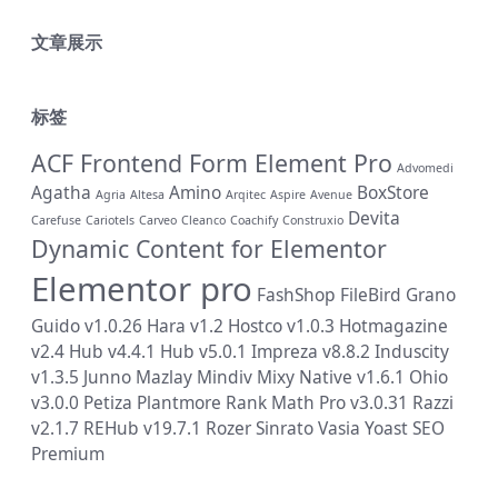
文章展示
标签
ACF Frontend Form Element Pro
Advomedi
Agatha
Amino
BoxStore
Agria
Altesa
Arqitec
Aspire
Avenue
Devita
Carefuse
Cariotels
Carveo
Cleanco
Coachify
Construxio
Dynamic Content for Elementor
Elementor pro
FashShop
FileBird
Grano
Guido v1.0.26
Hara v1.2
Hostco v1.0.3
Hotmagazine
v2.4
Hub v4.4.1
Hub v5.0.1
Impreza v8.8.2
Induscity
v1.3.5
Junno
Mazlay
Mindiv
Mixy
Native v1.6.1
Ohio
v3.0.0
Petiza
Plantmore
Rank Math Pro v3.0.31
Razzi
v2.1.7
REHub v19.7.1
Rozer
Sinrato
Vasia
Yoast SEO
Premium