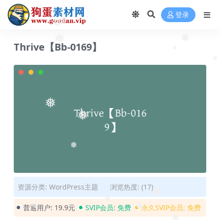
登录
❅
❅
❅
❅
Thrive【Bb-0169】
❅
❅
❅
❅
❅
资源分类:
WordPress主题
浏览热度: (17)
❅
普通用户:
19.9元
SVIP会员:
免费
永久SVIP会员:
免费
❅
❅
❅