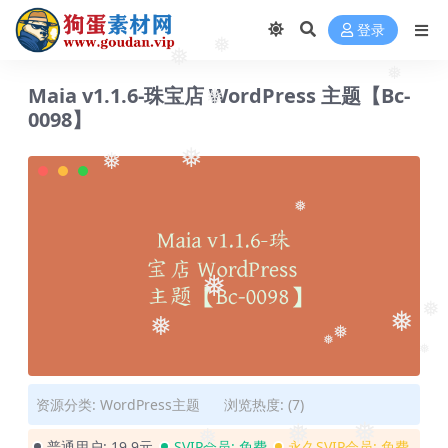
登录
❅
❅
❅
Maia v1.1.6-珠宝店 WordPress 主题【Bc-
❅
0098】
❅
❅
❅
❅
❅
❅
❅
❅
❅
❅
资源分类:
WordPress主题
浏览热度: (7)
❅
❅
普通用户:
19.9元
SVIP会员:
免费
永久SVIP会员:
免费