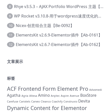
Rhye v3.5.3 – AJAX Portfolio WordPress 主题【Bi-0049】
8
WP Rocket v3.10.8-用于wordpress速度优化的缓存加速插件【Cd-0019】
9
Nicex-创意组合主题【Be-0092】
10
ElementsKit v2.6.9-Elementor插件【Ab-0161】
11
ElementsKit v2.6.7-Elementor插件【Ab-0162】
12
文章展示
标签
ACF Frontend Form Element Pro
Advomedi
Agatha
Amino
BoxStore
Agria
Altesa
Arqitec
Aspire
Avenue
Devita
Carefuse
Cariotels
Carveo
Cleanco
Coachify
Construxio
Dynamic Content for Elementor