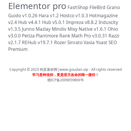
Elementor pro
FashShop
FileBird
Grano
Guido v1.0.26
Hara v1.2
Hostco v1.0.3
Hotmagazine
v2.4
Hub v4.4.1
Hub v5.0.1
Impreza v8.8.2
Induscity
v1.3.5
Junno
Mazlay
Mindiv
Mixy
Native v1.6.1
Ohio
v3.0.0
Petiza
Plantmore
Rank Math Pro v3.0.31
Razzi
v2.1.7
REHub v19.7.1
Rozer
Sinrato
Vasia
Yoast SEO
Premium
Copyright © 2023
狗蛋素材网|www.goudan.vip
- All rights reserved
学习是种信仰，更是逆天改命的唯一捷径！
赣ICP备2009059869号