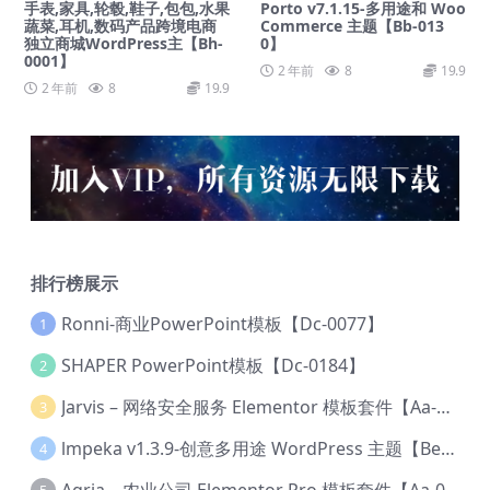
手表,家具,轮毂,鞋子,包包,水果
Porto v7.1.15-多用途和 Woo
蔬菜,耳机,数码产品跨境电商
Commerce 主题【Bb-013
独立商城WordPress主【Bh-
0】
0001】
2 年前
8
19.9
2 年前
8
19.9
排行榜展示
Ronni-商业PowerPoint模板【Dc-0077】
1
SHAPER PowerPoint模板【Dc-0184】
2
Jarvis – 网络安全服务 Elementor 模板套件【Aa-0035】
3
lmpeka v1.3.9-创意多用途 WordPress 主题【Be-0064】
4
Agria – 农业公司 Elementor Pro 模板套件【Aa-0003】