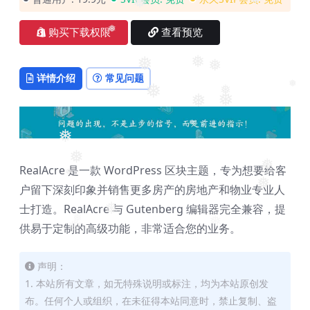
❅
❅
❅
购买下载权限
查看预览
❅
❅
❅
❅
详情介绍
常见问题
❅
❅
❅
❅
❅
❅
❅
❅
❅
RealAcre 是一款 WordPress 区块主题，专为想要给客
❅
户留下深刻印象并销售更多房产的房地产和物业专业人
❅
士打造。RealAcre 与 Gutenberg 编辑器完全兼容，提
❅
供易于定制的高级功能，非常适合您的业务。
❅
❅
❅
声明：
1. 本站所有文章，如无特殊说明或标注，均为本站原创发
布。任何个人或组织，在未征得本站同意时，禁止复制、盗