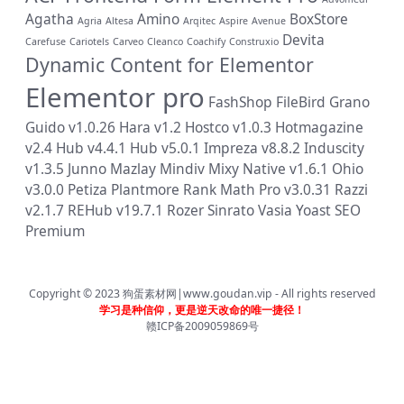
Agatha
Amino
BoxStore
Agria
Altesa
Arqitec
Aspire
Avenue
Devita
Carefuse
Cariotels
Carveo
Cleanco
Coachify
Construxio
Dynamic Content for Elementor
Elementor pro
FashShop
FileBird
Grano
Guido v1.0.26
Hara v1.2
Hostco v1.0.3
Hotmagazine
v2.4
Hub v4.4.1
Hub v5.0.1
Impreza v8.8.2
Induscity
v1.3.5
Junno
Mazlay
Mindiv
Mixy
Native v1.6.1
Ohio
v3.0.0
Petiza
Plantmore
Rank Math Pro v3.0.31
Razzi
v2.1.7
REHub v19.7.1
Rozer
Sinrato
Vasia
Yoast SEO
Premium
Copyright © 2023
狗蛋素材网|www.goudan.vip
- All rights reserved
学习是种信仰，更是逆天改命的唯一捷径！
赣ICP备2009059869号