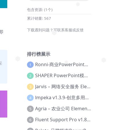
❅
包含资源:
(1个)
累计销量:
567
下载遇到问题？可联系客服或反馈
即
❅
排行榜展示
采
❅
Ronni-商业PowerPoint模板【Dc-0077】
1
❅
❅
SHAPER PowerPoint模板【Dc-0184】
2
Jarvis – 网络安全服务 Elementor 模板套件【Aa-0035】
3
lmpeka v1.3.9-创意多用途 WordPress 主题【Be-0064】
4
Agria – 农业公司 Elementor Pro 模板套件【Aa-0003】
5
Fluent Support Pro v1.8.1 – WordPress 支持票务系统【Cc-0041】
6