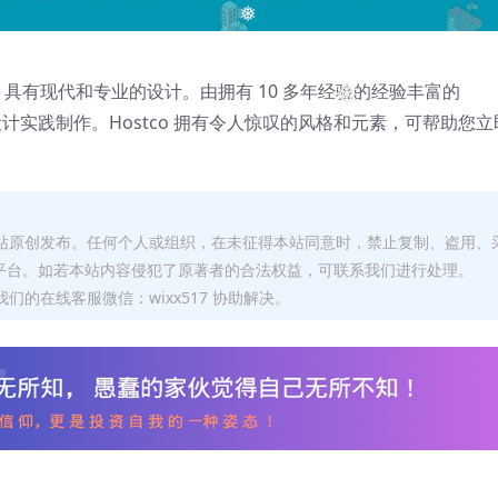
❅
题，具有现代和专业的设计。由拥有 10 多年经验的经验丰富的
❅
码和设计实践制作。Hostco 拥有令人惊叹的风格和元素，可帮助您立
本站原创发布。任何个人或组织，在未征得本站同意时，禁止复制、盗用、
❅
平台。如若本站内容侵犯了原著者的合法权益，可联系我们进行处理。
们的在线客服微信：wixx517 协助解决。