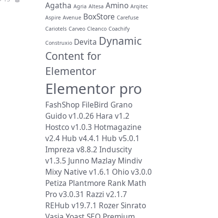
Agatha
Amino
Agria
Altesa
Arqitec
BoxStore
Aspire
Avenue
Carefuse
Cariotels
Carveo
Cleanco
Coachify
Dynamic
Devita
Construxio
Content for
Elementor
Elementor pro
FashShop
FileBird
Grano
Guido v1.0.26
Hara v1.2
Hostco v1.0.3
Hotmagazine
v2.4
Hub v4.4.1
Hub v5.0.1
Impreza v8.8.2
Induscity
v1.3.5
Junno
Mazlay
Mindiv
Mixy
Native v1.6.1
Ohio v3.0.0
Petiza
Plantmore
Rank Math
Pro v3.0.31
Razzi v2.1.7
REHub v19.7.1
Rozer
Sinrato
Vasia
Yoast SEO Premium