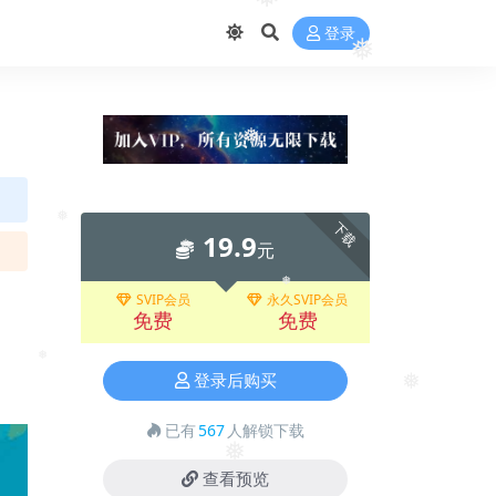
❅
登录
❅
❅
下载
19.9
元
❅
❅
SVIP会员
永久SVIP会员
❅
免费
免费
❅
登录后购买
❅
已有
567
人解锁下载
❅
查看预览