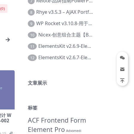
Relote-品牌指南PowerPoint模板【Dc-0076】
7
(
0
)
Rhye v3.5.3 – AJAX Portfolio WordPress 主题【Bi-0049】
8
WP Rocket v3.10.8-用于wordpress速度优化的缓存加速插件【Cd-0019】
9
Nicex-创意组合主题【Be-0092】
10
ElementsKit v2.6.9-Elementor插件【Ab-0161】
11
ElementsKit v2.6.7-Elementor插件【Ab-0162】
12
文章展示
标签
意设计 W
ACF Frontend Form
-002
Element Pro
Advomedi
15
19.9