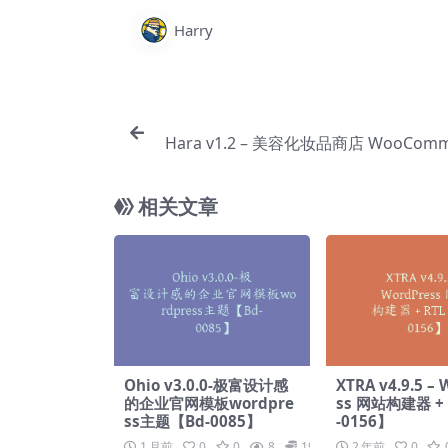
Harry
Hara v1.2 – 美容化妆品商店 WooComm
题【Bg
相关文章
Ohio v3.0.0-极富设计感
XTRA v4.9.5 –
的企业官网模板wordpre
ss 网站构建器 +
ss主题【Bd-0085】
-0156】
1 月前
0
0
8
19.9
2 年前
0