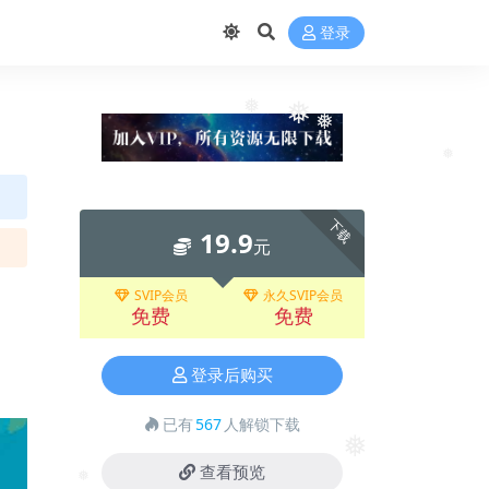
登录
❅
❅
❅
❅
下载
19.9
元
SVIP会员
永久SVIP会员
免费
免费
登录后购买
已有
567
人解锁下载
❅
查看预览