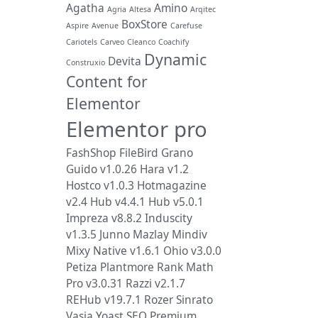
Agatha
Amino
Agria
Altesa
Arqitec
BoxStore
Aspire
Avenue
Carefuse
Cariotels
Carveo
Cleanco
Coachify
Dynamic
Devita
Construxio
Content for
Elementor
Elementor pro
FashShop
FileBird
Grano
Guido v1.0.26
Hara v1.2
Hostco v1.0.3
Hotmagazine
v2.4
Hub v4.4.1
Hub v5.0.1
Impreza v8.8.2
Induscity
v1.3.5
Junno
Mazlay
Mindiv
Mixy
Native v1.6.1
Ohio v3.0.0
Petiza
Plantmore
Rank Math
Pro v3.0.31
Razzi v2.1.7
REHub v19.7.1
Rozer
Sinrato
Vasia
Yoast SEO Premium