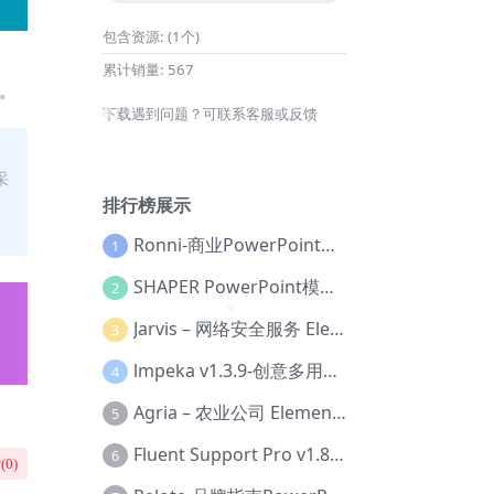
❅
包含资源:
(1个)
累计销量:
567
客。
下载遇到问题？可联系客服或反馈
❅
采
排行榜展示
Ronni-商业PowerPoint模板【Dc-0077】
1
SHAPER PowerPoint模板【Dc-0184】
2
Jarvis – 网络安全服务 Elementor 模板套件【Aa-0035】
3
❅
lmpeka v1.3.9-创意多用途 WordPress 主题【Be-0064】
4
Agria – 农业公司 Elementor Pro 模板套件【Aa-0003】
5
Fluent Support Pro v1.8.1 – WordPress 支持票务系统【Cc-0041】
6
(
0
)