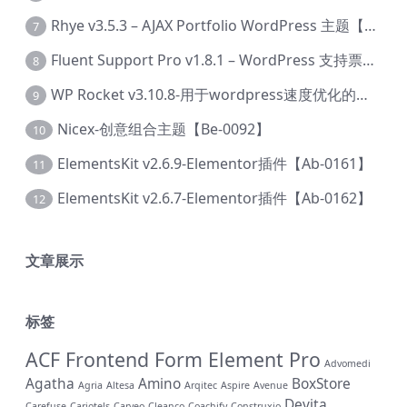
Rhye v3.5.3 – AJAX Portfolio WordPress 主题【Bi-0049】
7
Fluent Support Pro v1.8.1 – WordPress 支持票务系统【Cc-0041】
8
WP Rocket v3.10.8-用于wordpress速度优化的缓存加速插件【Cd-0019】
9
Nicex-创意组合主题【Be-0092】
10
ElementsKit v2.6.9-Elementor插件【Ab-0161】
11
ElementsKit v2.6.7-Elementor插件【Ab-0162】
12
文章展示
标签
ACF Frontend Form Element Pro
Advomedi
Agatha
Amino
BoxStore
Agria
Altesa
Arqitec
Aspire
Avenue
Devita
Carefuse
Cariotels
Carveo
Cleanco
Coachify
Construxio