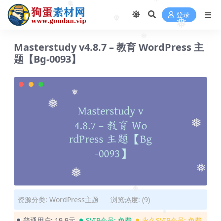
❅
❅
❅
登录
❅
❅
❅
Masterstudy v4.8.7 – 教育 WordPress 主
题【Bg-0093】
❅
❅
❅
❅
❅
❅
资源分类:
WordPress主题
浏览热度: (9)
❅
普通用户:
19.9元
SVIP会员:
免费
永久SVIP会员:
免费