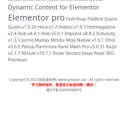
Dynamic Content for Elementor
Elementor pro
FashShop
FileBird
Grano
Guido v1.0.26
Hara v1.2
Hostco v1.0.3
Hotmagazine
v2.4
Hub v4.4.1
Hub v5.0.1
Impreza v8.8.2
Induscity
v1.3.5
Junno
Mazlay
Mindiv
Mixy
Native v1.6.1
Ohio
v3.0.0
Petiza
Plantmore
Rank Math Pro v3.0.31
Razzi
v2.1.7
REHub v19.7.1
Rozer
Sinrato
Vasia
Yoast SEO
Premium
Copyright © 2023
狗蛋素材网|www.goudan.vip
- All rights reserved
学习是种信仰，更是逆天改命的唯一捷径！
赣ICP备2009059869号