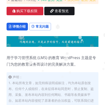
❅
购买下载权限
查看预览
详情介绍
常见问题
❅
❅
❅
❅
❅
用于学习管理系统 (LMS) 的教育 WordPress 主题是专
❅
❅
❅
门为您的教育业务而设计的完美解决方案。
❅
❅
❅
声明：
❅
1. 本站所有文章，如无特殊说明或标注，均为本站原创发
❅
布。任何个人或组织，在未征得本站同意时，禁止复制、盗
用、采集、发布本站内容到任何网站、书籍等各类媒体平
台。如若本站内容侵犯了原著者的合法权益，可联系我们进