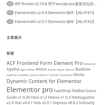
WP Rocket v3.10.8-用于wordpress速度优化的缓存加速插件【Cd-0019】
10
ElementsKit v2.6.9-Elementor插件【Ab-0161】
11
ElementsKit v2.6.7-Elementor插件【Ab-0162】
12
文章展示
标签
ACF Frontend Form Element Pro
Advomedi
Agatha
Amino
BoxStore
Agria
Altesa
Arqitec
Aspire
Avenue
Devita
Carefuse
Cariotels
Carveo
Cleanco
Coachify
Construxio
Dynamic Content for Elementor
Elementor pro
FashShop
FileBird
Grano
Guido v1.0.26
Hara v1.2
Hostco v1.0.3
Hotmagazine
v2.4
Hub v4.4.1
Hub v5.0.1
Impreza v8.8.2
Induscity