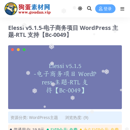
❅
登录
❅
❅
Elessi v5.1.5-电子商务项目 WordPress 主
❅
题-RTL 支持【Bc-0049】
❅
❅
❅
❅
❅
❅
❅
❅
❅
❅
❅
❅
资源分类:
WordPress主题
浏览热度: (9)
❅
❅
普通用户:
19.9元
SVIP会员:
免费
永久SVIP会员:
免费