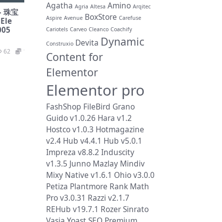
Agatha
Amino
Agria
Altesa
Arqitec
 – 珠宝
BoxStore
Aspire
Avenue
Carefuse
Ele
005
Cariotels
Carveo
Cleanco
Coachify
Dynamic
Devita
Construxio
62
19.9
Content for
Elementor
Elementor pro
FashShop
FileBird
Grano
Guido v1.0.26
Hara v1.2
Hostco v1.0.3
Hotmagazine
v2.4
Hub v4.4.1
Hub v5.0.1
Impreza v8.8.2
Induscity
v1.3.5
Junno
Mazlay
Mindiv
Mixy
Native v1.6.1
Ohio v3.0.0
Petiza
Plantmore
Rank Math
Pro v3.0.31
Razzi v2.1.7
REHub v19.7.1
Rozer
Sinrato
Vasia
Yoast SEO Premium