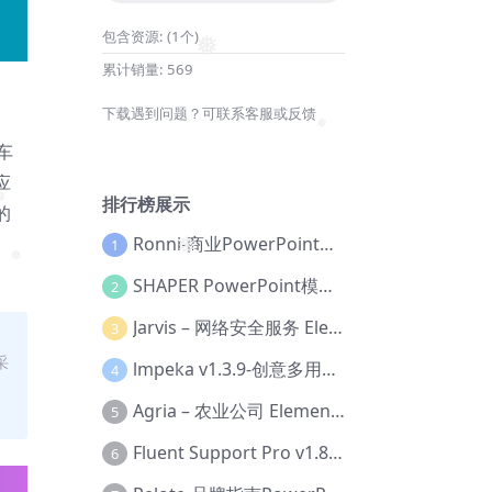
包含资源:
(1个)
❅
累计销量:
569
下载遇到问题？可联系客服或反馈
❅
车
应
排行榜展示
的
Ronni-商业PowerPoint模板【Dc-0077】
1
❅
❅
SHAPER PowerPoint模板【Dc-0184】
2
Jarvis – 网络安全服务 Elementor 模板套件【Aa-0035】
3
采
lmpeka v1.3.9-创意多用途 WordPress 主题【Be-0064】
4
Agria – 农业公司 Elementor Pro 模板套件【Aa-0003】
5
Fluent Support Pro v1.8.1 – WordPress 支持票务系统【Cc-0041】
6