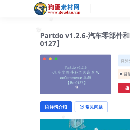
❅
❅
Partdo v1.2.6-汽车零部
❅
0127】
资源
普
❅
详情介绍
常见问题
❅