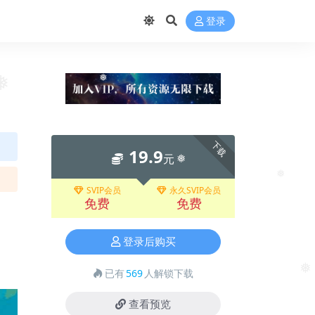
登录
❅
❅
下载
19.9
元
❅
❅
SVIP会员
永久SVIP会员
免费
免费
登录后购买
已有
569
人解锁下载
❅
查看预览