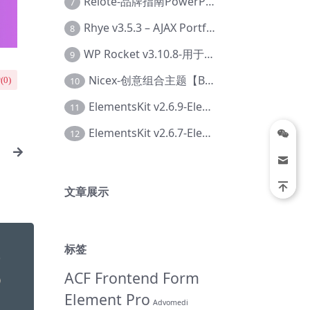
Relote-品牌指南PowerPoint模板【Dc-0076】
7
Rhye v3.5.3 – AJAX Portfolio WordPress 主题【Bi-0049】
8
WP Rocket v3.10.8-用于wordpress速度优化的缓存加速插件【Cd-0019】
9
Nicex-创意组合主题【Be-0092】
10
(
0
)
ElementsKit v2.6.9-Elementor插件【Ab-0161】
11
ElementsKit v2.6.7-Elementor插件【Ab-0162】
12
文章展示
标签
ACF Frontend Form
Element Pro
Advomedi