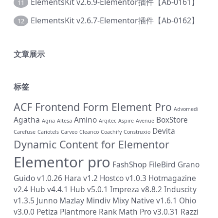
ElementsKit v2.6.9-Elementor插件【Ab-0161】
11
ElementsKit v2.6.7-Elementor插件【Ab-0162】
12
文章展示
标签
ACF Frontend Form Element Pro
Advomedi
Agatha
Amino
BoxStore
Agria
Altesa
Arqitec
Aspire
Avenue
Devita
Carefuse
Cariotels
Carveo
Cleanco
Coachify
Construxio
Dynamic Content for Elementor
Elementor pro
FashShop
FileBird
Grano
Guido v1.0.26
Hara v1.2
Hostco v1.0.3
Hotmagazine
v2.4
Hub v4.4.1
Hub v5.0.1
Impreza v8.8.2
Induscity
v1.3.5
Junno
Mazlay
Mindiv
Mixy
Native v1.6.1
Ohio
v3.0.0
Petiza
Plantmore
Rank Math Pro v3.0.31
Razzi