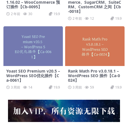
1.16.02 – WooCommerce 预
merce、SugarCRM、SuiteC
订插件【Cb-0095】
RM、CustomCRM 之间【Cb
-0018】
2 年前
30
19.9
2 年前
12
19.9
Yoast SEO Premium v​​20.5 –
Rank Math Pro v3.0.18.1 –
WordPress SEO优化插件【C
WordPress SEO 插件【Ca-0
a-0061】
024】
3 周前
14
19.9
3 周前
59
19.9