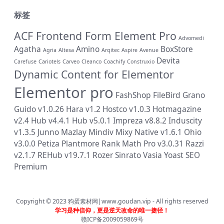
标签
ACF Frontend Form Element Pro
Advomedi
Agatha
Amino
BoxStore
Agria
Altesa
Arqitec
Aspire
Avenue
Devita
Carefuse
Cariotels
Carveo
Cleanco
Coachify
Construxio
Dynamic Content for Elementor
Elementor pro
FashShop
FileBird
Grano
Guido v1.0.26
Hara v1.2
Hostco v1.0.3
Hotmagazine
v2.4
Hub v4.4.1
Hub v5.0.1
Impreza v8.8.2
Induscity
v1.3.5
Junno
Mazlay
Mindiv
Mixy
Native v1.6.1
Ohio
v3.0.0
Petiza
Plantmore
Rank Math Pro v3.0.31
Razzi
v2.1.7
REHub v19.7.1
Rozer
Sinrato
Vasia
Yoast SEO
Premium
Copyright © 2023
狗蛋素材网|www.goudan.vip
- All rights reserved
学习是种信仰，更是逆天改命的唯一捷径！
赣ICP备2009059869号