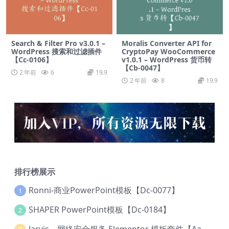
Search & Filter Pro v3.0.1 –
Moralis Converter API for
WordPress 搜索和过滤插件
CryptoPay WooCommerce
【Cc-0106】
v1.0.1 – WordPress 货币转
【Cb-0047】
2 年前
6
19.9
2 年前
8
19.9
排行榜展示
Ronni-商业PowerPoint模板【Dc-0077】
1
SHAPER PowerPoint模板【Dc-0184】
2