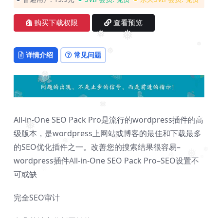
购买下载权限
查看预览
❅
❅
详情介绍
常见问题
❅
❅
❅
❅
All-in-One SEO Pack Pro是流行的wordpress插件的高
❅
级版本，是wordpress上网站或博客的最佳和下载最多
的SEO优化插件之一。改善您的搜索结果很容易–
❅
❅
❅
wordpress插件All-in-One SEO Pack Pro–SEO设置不
❅
❅
❅
❅
❅
可或缺
❅
完全SEO审计