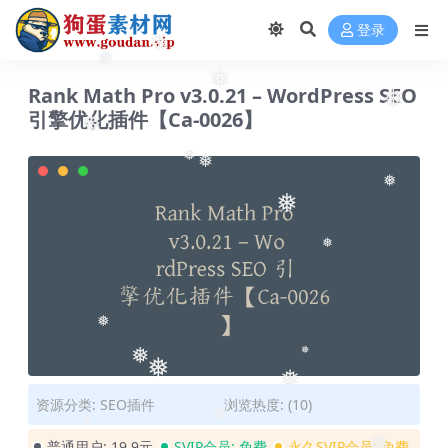
登录
❅
❅
❅
Rank Math Pro v3.0.21 – WordPress SEO
❅
引擎优化插件【Ca-0026】
❅
❅
❅
❅
❅
❅
❅
❅
❅
❅
❅
资源分类:
SEO插件
浏览热度: (10)
❅
普通用户:
19.9元
SVIP会员:
免费
永久SVIP会员:
免费