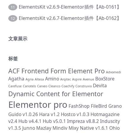
ElementsKit v2.6.9-Elementor插件【Ab-0161】
11
ElementsKit v2.6.7-Elementor插件【Ab-0162】
12
文章展示
标签
ACF Frontend Form Element Pro
Advomedi
Agatha
Amino
BoxStore
Agria
Altesa
Arqitec
Aspire
Avenue
Devita
Carefuse
Cariotels
Carveo
Cleanco
Coachify
Construxio
Dynamic Content for Elementor
Elementor pro
FashShop
FileBird
Grano
Guido v1.0.26
Hara v1.2
Hostco v1.0.3
Hotmagazine
v2.4
Hub v4.4.1
Hub v5.0.1
Impreza v8.8.2
Induscity
v1.3.5
Junno
Mazlay
Mindiv
Mixy
Native v1.6.1
Ohio