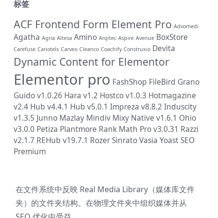
标签
ACF Frontend Form Element Pro
Advomedi
Agatha
Amino
BoxStore
Agria
Altesa
Arqitec
Aspire
Avenue
Devita
Carefuse
Cariotels
Carveo
Cleanco
Coachify
Construxio
Dynamic Content for Elementor
Elementor pro
FashShop
FileBird
Grano
Guido v1.0.26
Hara v1.2
Hostco v1.0.3
Hotmagazine
v2.4
Hub v4.4.1
Hub v5.0.1
Impreza v8.8.2
Induscity
v1.3.5
Junno
Mazlay
Mindiv
Mixy
Native v1.6.1
Ohio
v3.0.0
Petiza
Plantmore
Rank Math Pro v3.0.31
Razzi
v2.1.7
REHub v19.7.1
Rozer
Sinrato
Vasia
Yoast SEO
Premium
在文件系统中反映 Real Media Library（媒体库文件
夹）的文件夹结构。在物理文件夹中组织媒体并从
SEO 优化中受益。