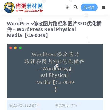
❅
登录
❅
❅
❅
WordPress修改图片路径和图片SEO优化插
❅
件 – WordPress Real Physical
❅
❅
Media【Ca-0049】
❅
❅
❅
❅
❅
❅
❅
资源分类:
SEO插件
浏览热度: (14)