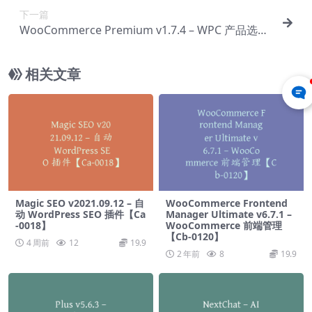
下一篇
WooCommerce Premium v​​1.7.4 – WPC 产品选项
【Cc-0138】
相关文章
Magic SEO v2021.09.12 – 自
WooCommerce Frontend
动 WordPress SEO 插件【Ca
Manager Ultimate v6.7.1 –
-0018】
WooCommerce 前端管理
【Cb-0120】
4 周前
12
19.9
2 年前
8
19.9