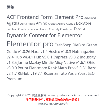
标签
ACF Frontend Form Element Pro
Advomedi
Agatha
Amino
BoxStore
Agria
Altesa
Arqitec
Aspire
Avenue
Devita
Carefuse
Cariotels
Carveo
Cleanco
Coachify
Construxio
Dynamic Content for Elementor
Elementor pro
FashShop
FileBird
Grano
Guido v1.0.26
Hara v1.2
Hostco v1.0.3
Hotmagazine
v2.4
Hub v4.4.1
Hub v5.0.1
Impreza v8.8.2
Induscity
v1.3.5
Junno
Mazlay
Mindiv
Mixy
Native v1.6.1
Ohio
v3.0.0
Petiza
Plantmore
Rank Math Pro v3.0.31
Razzi
v2.1.7
REHub v19.7.1
Rozer
Sinrato
Vasia
Yoast SEO
Premium
Copyright © 2023
狗蛋素材网|www.goudan.vip
- All rights reserved
学习是种信仰，更是逆天改命的唯一捷径！
赣ICP备2009059869号