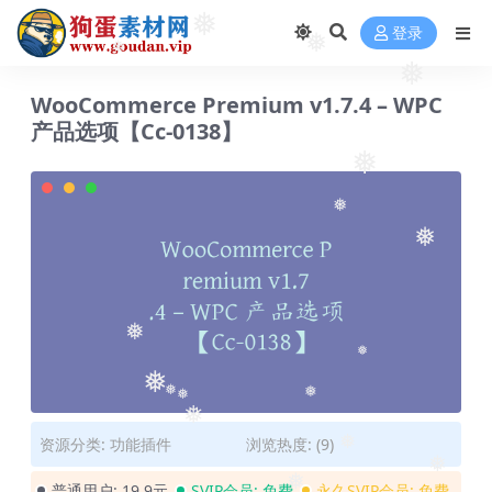
❅
登录
❅
❅
❅
WooCommerce Premium v​​1.7.4 – WPC
产品选项【Cc-0138】
❅
❅
❅
❅
❅
❅
❅
❅
❅
❅
资源分类:
功能插件
浏览热度: (9)
❅
❅
普通用户:
19.9元
SVIP会员:
免费
永久SVIP会员:
免费