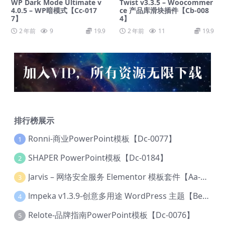
WP Dark Mode Ultimate v
Twist v3.3.5 – Woocommer
4.0.5 – WP暗模式【Cc-017
ce 产品库滑块插件【Cb-008
7】
4】
2 年前
9
19.9
2 年前
11
19.9
排行榜展示
Ronni-商业PowerPoint模板【Dc-0077】
1
SHAPER PowerPoint模板【Dc-0184】
2
Jarvis – 网络安全服务 Elementor 模板套件【Aa-0035】
3
lmpeka v1.3.9-创意多用途 WordPress 主题【Be-0064】
4
Relote-品牌指南PowerPoint模板【Dc-0076】
5