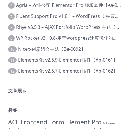
Agria – 农业公司 Elementor Pro 模板套件【Aa-0003】
6
Fluent Support Pro v1.8.1 – WordPress 支持票务系统【Cc-0041】
7
Rhye v3.5.3 – AJAX Portfolio WordPress 主题【Bi-0049】
8
WP Rocket v3.10.8-用于wordpress速度优化的缓存加速插件【Cd-0019】
9
Nicex-创意组合主题【Be-0092】
10
ElementsKit v2.6.9-Elementor插件【Ab-0161】
11
ElementsKit v2.6.7-Elementor插件【Ab-0162】
12
文章展示
标签
ACF Frontend Form Element Pro
Advomedi