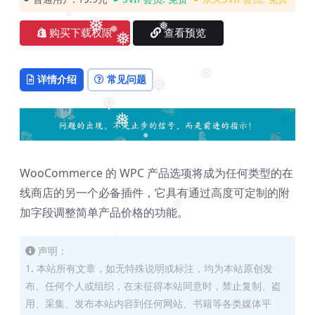
❅
❅
❅
购买下载权限
查看预览
❅
❅
❅
❅
详情介绍
常见问题
❅
❅
❅
❅
WooCommerce 的 WPC 产品选项将成为任何类型的在
线商店的另一个必备插件，它具有通过高度可定制的附
❅
加字段调整简单产品价格的功能。
❅
声明：
1. 本站所有文章，如无特殊说明或标注，均为本站原创发
布。任何个人或组织，在未征得本站同意时，禁止复制、盗
用、采集、发布本站内容到任何网站、书籍等各类媒体平